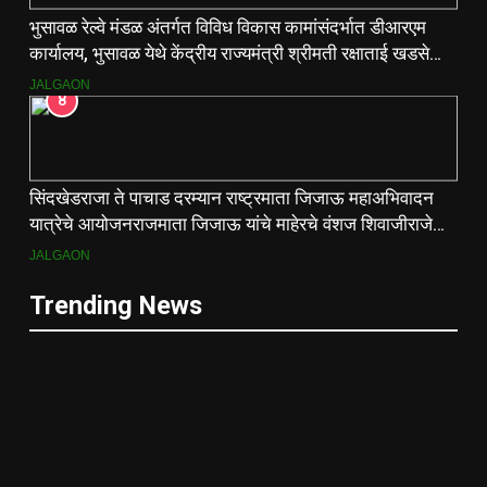
भुसावळ रेल्वे मंडळ अंतर्गत विविध विकास कामांसंदर्भात डीआरएम
कार्यालय, भुसावळ येथे केंद्रीय राज्यमंत्री श्रीमती रक्षाताई खडसे
यांनी आढावा बैठक घेतली…
JALGAON
8
सिंदखेडराजा ते पाचाड दरम्यान राष्ट्रमाता जिजाऊ महाअभिवादन
यात्रेचे आयोजनराजमाता जिजाऊ यांचे माहेरचे वंशज शिवाजीराजे
जाधव यांच्या मार्गदर्शनाखाली ऐतिहासिक यात्रा
JALGAON
Trending News