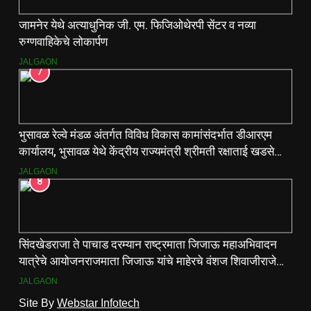
जामनेर येथे अत्याधुनिक जी. एम. फिजिओथेरपी सेंटर व नव्या
रुग्णवाहिकेचे लोकार्पण
JALGAON
7
भुसावळ रेल्वे मंडळ अंतर्गत विविध विकास कामांसंदर्भात डीआरएम
कार्यालय, भुसावळ येथे केंद्रीय राज्यमंत्री श्रीमती रक्षाताई खडसे
यांनी आढावा बैठक घेतली…
JALGAON
8
सिंदखेडराजा ते पाचाड दरम्यान राष्ट्रमाता जिजाऊ महाअभिवादन
यात्रेचे आयोजनराजमाता जिजाऊ यांचे माहेरचे वंशज शिवाजीराजे
जाधव यांच्या मार्गदर्शनाखाली ऐतिहासिक यात्रा
JALGAON
Site By
Webstar Infotech