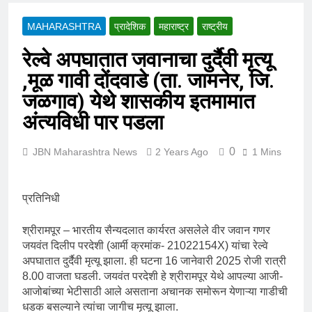
MAHARASHTRA
प्रादेशिक
महाराष्ट्र
राष्ट्रीय
रेल्वे अपघातात जवानाचा दुर्दैवी मृत्यू
,मूळ गावी दोंदवाडे (ता. जामनेर, जि.
जळगाव) येथे शासकीय इतमामात
अंत्यविधी पार पडला
0
JBN Maharashtra News
2 Years Ago
1 Mins
प्रतिनिधी
श्रीरामपूर – भारतीय सैन्यदलात कार्यरत असलेले वीर जवान गणर
जयवंत दिलीप परदेशी (आर्मी क्रमांक- 21022154X) यांचा रेल्वे
अपघातात दुर्दैवी मृत्यू झाला. ही घटना 16 जानेवारी 2025 रोजी रात्री
8.00 वाजता घडली. जयवंत परदेशी हे श्रीरामपूर येथे आपल्या आजी-
आजोबांच्या भेटीसाठी आले असताना अचानक समोरून येणाऱ्या गाडीची
धडक बसल्याने त्यांचा जागीच मृत्यू झाला.