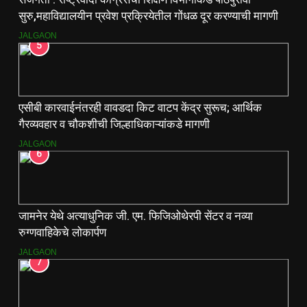
सुरु,महाविद्यालयीन प्रवेश प्रक्रियेतील गोंधळ दूर करण्याची मागणी
JALGAON
5
एसीबी कारवाईनंतरही वावडदा किट वाटप केंद्र सुरूच; आर्थिक
गैरव्यवहार व चौकशीची जिल्हाधिकाऱ्यांकडे मागणी
JALGAON
6
जामनेर येथे अत्याधुनिक जी. एम. फिजिओथेरपी सेंटर व नव्या
रुग्णवाहिकेचे लोकार्पण
JALGAON
7