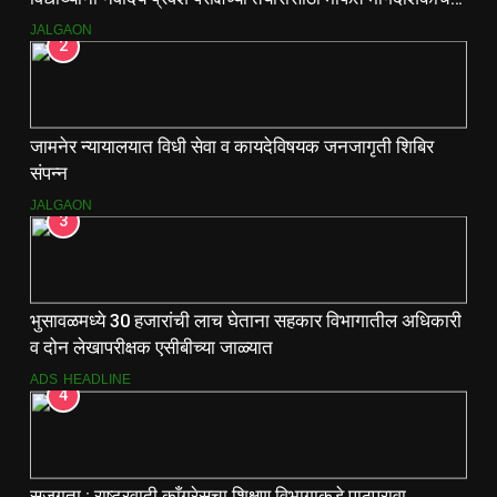
वाटप.
JALGAON
2
जामनेर न्यायालयात विधी सेवा व कायदेविषयक जनजागृती शिबिर
संपन्न
JALGAON
3
भुसावळमध्ये 30 हजारांची लाच घेताना सहकार विभागातील अधिकारी
व दोन लेखापरीक्षक एसीबीच्या जाळ्यात
ADS
HEADLINE
4
सजगता : राष्ट्रवादी काँग्रेसचा शिक्षण विभागाकडे पाठपुरावा