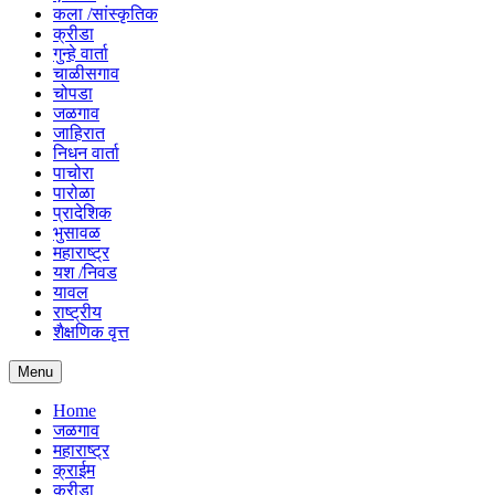
कला /सांस्कृतिक
क्रीडा
गुन्हे वार्ता
चाळीसगाव
चोपडा
जळगाव
जाहिरात
निधन वार्ता
पाचोरा
पारोळा
प्रादेशिक
भुसावळ
महाराष्ट्र
यश /निवड
यावल
राष्ट्रीय
शैक्षणिक वृत्त
Menu
Home
जळगाव
महाराष्ट्र
क्राईम
क्रीडा