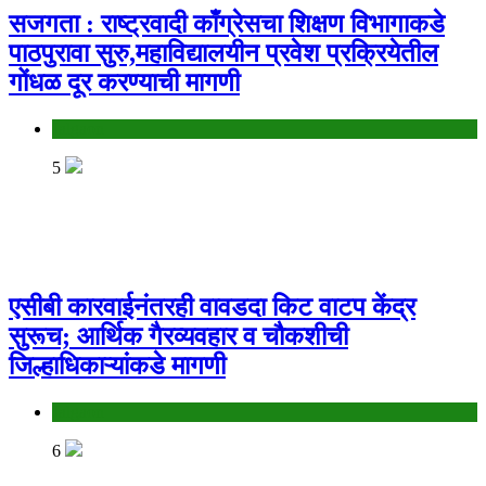
सजगता : राष्ट्रवादी काँग्रेसचा शिक्षण विभागाकडे
पाठपुरावा सुरु,महाविद्यालयीन प्रवेश प्रक्रियेतील
गोंधळ दूर करण्याची मागणी
Jalgaon
5
एसीबी कारवाईनंतरही वावडदा किट वाटप केंद्र
सुरूच; आर्थिक गैरव्यवहार व चौकशीची
जिल्हाधिकाऱ्यांकडे मागणी
Jalgaon
6