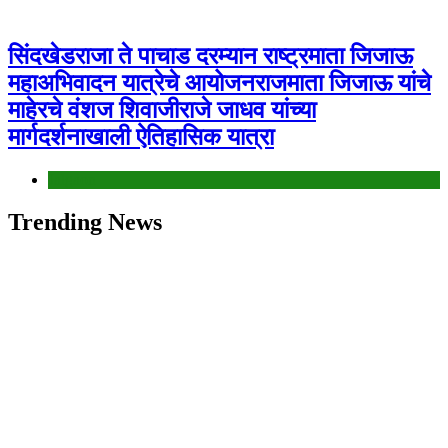
सिंदखेडराजा ते पाचाड दरम्यान राष्ट्रमाता जिजाऊ
महाअभिवादन यात्रेचे आयोजनराजमाता जिजाऊ यांचे
माहेरचे वंशज शिवाजीराजे जाधव यांच्या
मार्गदर्शनाखाली ऐतिहासिक यात्रा
Jalgaon
Trending News