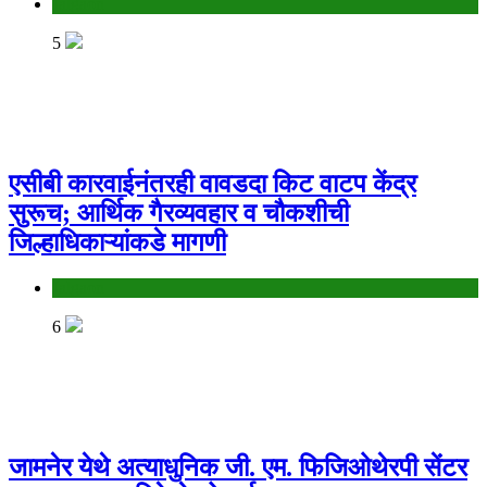
Jalgaon
5
एसीबी कारवाईनंतरही वावडदा किट वाटप केंद्र
सुरूच; आर्थिक गैरव्यवहार व चौकशीची
जिल्हाधिकाऱ्यांकडे मागणी
Jalgaon
6
जामनेर येथे अत्याधुनिक जी. एम. फिजिओथेरपी सेंटर