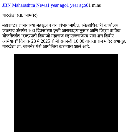
JBN Maharashtra News
1 year ago
1 year ago
0
1 mins
गारखेडा (ता. जामनेर)
महाराष्ट्र शासनाच्या महसूल व वन विभागामार्फत, जिल्हाधिकारी कार्यालय
जळगाव अंतर्गत 100 दिवसांच्या कृती आराखड्यानुसार आणि जिल्हा वार्षिक
योजनेंतर्गत “छत्रपती शिवाजी महाराज महाराजराजस्व समाधान शिबीर
अभियान” दिनांक 23 मे 2025 रोजी सकाळी 10.00 वाजता राम मंदिर सभागृह,
गारखेडा ता. जामनेर येथे आयोजित करण्यात आले आहे.