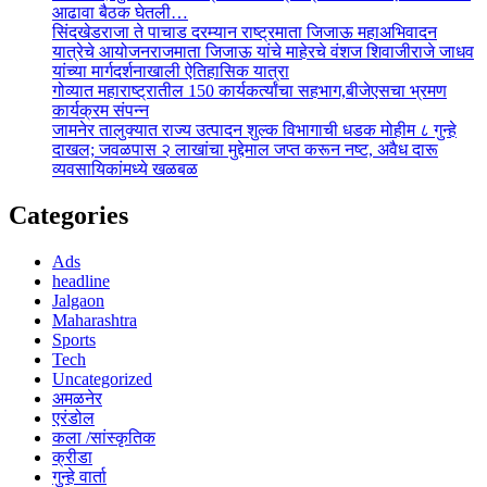
आढावा बैठक घेतली…
सिंदखेडराजा ते पाचाड दरम्यान राष्ट्रमाता जिजाऊ महाअभिवादन
यात्रेचे आयोजनराजमाता जिजाऊ यांचे माहेरचे वंशज शिवाजीराजे जाधव
यांच्या मार्गदर्शनाखाली ऐतिहासिक यात्रा
गोव्यात महाराष्ट्रातील 150 कार्यकर्त्यांचा सहभाग,बीजेएसचा भ्रमण
कार्यक्रम संपन्न
जामनेर तालुक्यात राज्य उत्पादन शुल्क विभागाची धडक मोहीम ८ गुन्हे
दाखल; जवळपास २ लाखांचा मुद्देमाल जप्त करून नष्ट, अवैध दारू
व्यवसायिकांमध्ये खळबळ
Categories
Ads
headline
Jalgaon
Maharashtra
Sports
Tech
Uncategorized
अमळनेर
एरंडोल
कला /सांस्कृतिक
क्रीडा
गुन्हे वार्ता