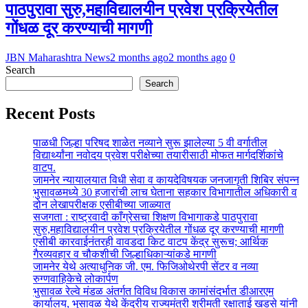
पाठपुरावा सुरु,महाविद्यालयीन प्रवेश प्रक्रियेतील
गोंधळ दूर करण्याची मागणी
JBN Maharashtra News
2 months ago
2 months ago
0
Search
Search
Recent Posts
पाळधी जिल्हा परिषद शाळेत नव्याने सुरू झालेल्या 5 वी वर्गातील
विद्यार्थ्यांना नवोदय प्रवेश परीक्षेच्या तयारीसाठी मोफत मार्गदर्शिकांचे
वाटप.
जामनेर न्यायालयात विधी सेवा व कायदेविषयक जनजागृती शिबिर संपन्न
भुसावळमध्ये 30 हजारांची लाच घेताना सहकार विभागातील अधिकारी व
दोन लेखापरीक्षक एसीबीच्या जाळ्यात
सजगता : राष्ट्रवादी काँग्रेसचा शिक्षण विभागाकडे पाठपुरावा
सुरु,महाविद्यालयीन प्रवेश प्रक्रियेतील गोंधळ दूर करण्याची मागणी
एसीबी कारवाईनंतरही वावडदा किट वाटप केंद्र सुरूच; आर्थिक
गैरव्यवहार व चौकशीची जिल्हाधिकाऱ्यांकडे मागणी
जामनेर येथे अत्याधुनिक जी. एम. फिजिओथेरपी सेंटर व नव्या
रुग्णवाहिकेचे लोकार्पण
भुसावळ रेल्वे मंडळ अंतर्गत विविध विकास कामांसंदर्भात डीआरएम
कार्यालय, भुसावळ येथे केंद्रीय राज्यमंत्री श्रीमती रक्षाताई खडसे यांनी