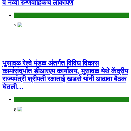
व नव्या रुग्णवाहिकेचे लोकार्पण
Jalgaon
7
भुसावळ रेल्वे मंडळ अंतर्गत विविध विकास
कामांसंदर्भात डीआरएम कार्यालय, भुसावळ येथे केंद्रीय
राज्यमंत्री श्रीमती रक्षाताई खडसे यांनी आढावा बैठक
घेतली…
Jalgaon
8