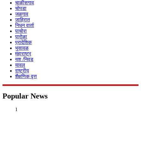
चाळीसगाव
चोपडा
जळगाव
जाहिरात
निधन वार्ता
पाचोरा
पारोळा
प्रादेशिक
भुसावळ
महाराष्ट्र
यश /निवड
यावल
राष्ट्रीय
शैक्षणिक वृत्त
Popular News
1