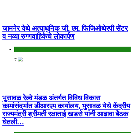
जामनेर येथे अत्याधुनिक जी. एम. फिजिओथेरपी सेंटर
व नव्या रुग्णवाहिकेचे लोकार्पण
Jalgaon
7
भुसावळ रेल्वे मंडळ अंतर्गत विविध विकास
कामांसंदर्भात डीआरएम कार्यालय, भुसावळ येथे केंद्रीय
राज्यमंत्री श्रीमती रक्षाताई खडसे यांनी आढावा बैठक
घेतली…