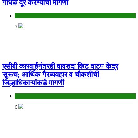
गोंधळ दूर करण्याची मागणी
Jalgaon
5
एसीबी कारवाईनंतरही वावडदा किट वाटप केंद्र
सुरूच; आर्थिक गैरव्यवहार व चौकशीची
जिल्हाधिकाऱ्यांकडे मागणी
Jalgaon
6