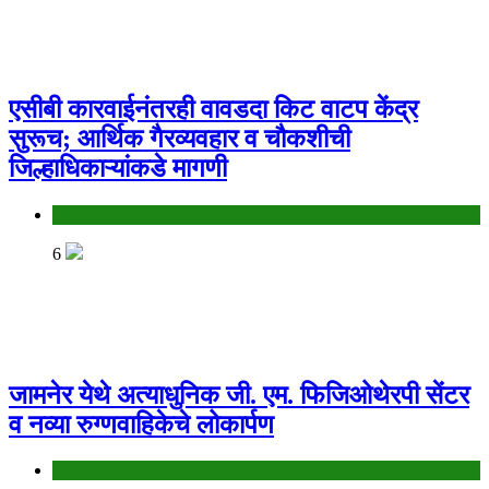
एसीबी कारवाईनंतरही वावडदा किट वाटप केंद्र
सुरूच; आर्थिक गैरव्यवहार व चौकशीची
जिल्हाधिकाऱ्यांकडे मागणी
Jalgaon
6
जामनेर येथे अत्याधुनिक जी. एम. फिजिओथेरपी सेंटर
व नव्या रुग्णवाहिकेचे लोकार्पण
Jalgaon