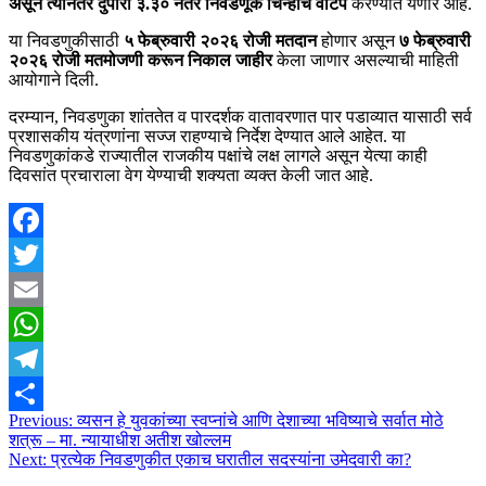
असून त्यानंतर दुपारी ३.३० नंतर निवडणूक चिन्हांचे वाटप
करण्यात येणार आहे.
या निवडणुकीसाठी
५ फेब्रुवारी २०२६ रोजी मतदान
होणार असून
७ फेब्रुवारी
२०२६ रोजी मतमोजणी करून निकाल जाहीर
केला जाणार असल्याची माहिती
आयोगाने दिली.
दरम्यान, निवडणुका शांततेत व पारदर्शक वातावरणात पार पडाव्यात यासाठी सर्व
प्रशासकीय यंत्रणांना सज्ज राहण्याचे निर्देश देण्यात आले आहेत. या
निवडणुकांकडे राज्यातील राजकीय पक्षांचे लक्ष लागले असून येत्या काही
दिवसांत प्रचाराला वेग येण्याची शक्यता व्यक्त केली जात आहे.
Facebook
Twitter
Email
WhatsApp
Telegram
Post
Previous:
व्यसन हे युवकांच्या स्वप्नांचे आणि देशाच्या भविष्याचे सर्वात मोठे
Share
शत्रू – मा. न्यायाधीश अतीश खोल्लम
navigation
Next:
प्रत्येक निवडणुकीत एकाच घरातील सदस्यांना उमेदवारी का?