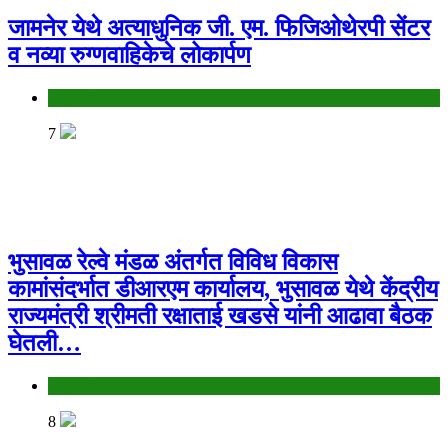
जामनेर येथे अत्याधुनिक जी. एम. फिजिओथेरपी सेंटर
व नव्या रुग्णवाहिकेचे लोकार्पण
Jalgaon
7
भुसावळ रेल्वे मंडळ अंतर्गत विविध विकास
कामांसंदर्भात डीआरएम कार्यालय, भुसावळ येथे केंद्रीय
राज्यमंत्री श्रीमती रक्षाताई खडसे यांनी आढावा बैठक
घेतली…
Jalgaon
8