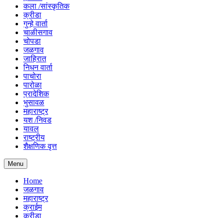
कला /सांस्कृतिक
क्रीडा
गुन्हे वार्ता
चाळीसगाव
चोपडा
जळगाव
जाहिरात
निधन वार्ता
पाचोरा
पारोळा
प्रादेशिक
भुसावळ
महाराष्ट्र
यश /निवड
यावल
राष्ट्रीय
शैक्षणिक वृत्त
Menu
Home
जळगाव
महाराष्ट्र
क्राईम
क्रीडा