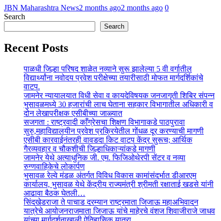
JBN Maharashtra News
2 months ago
2 months ago
0
Search
Search
Recent Posts
पाळधी जिल्हा परिषद शाळेत नव्याने सुरू झालेल्या 5 वी वर्गातील
विद्यार्थ्यांना नवोदय प्रवेश परीक्षेच्या तयारीसाठी मोफत मार्गदर्शिकांचे
वाटप.
जामनेर न्यायालयात विधी सेवा व कायदेविषयक जनजागृती शिबिर संपन्न
भुसावळमध्ये 30 हजारांची लाच घेताना सहकार विभागातील अधिकारी व
दोन लेखापरीक्षक एसीबीच्या जाळ्यात
सजगता : राष्ट्रवादी काँग्रेसचा शिक्षण विभागाकडे पाठपुरावा
सुरु,महाविद्यालयीन प्रवेश प्रक्रियेतील गोंधळ दूर करण्याची मागणी
एसीबी कारवाईनंतरही वावडदा किट वाटप केंद्र सुरूच; आर्थिक
गैरव्यवहार व चौकशीची जिल्हाधिकाऱ्यांकडे मागणी
जामनेर येथे अत्याधुनिक जी. एम. फिजिओथेरपी सेंटर व नव्या
रुग्णवाहिकेचे लोकार्पण
भुसावळ रेल्वे मंडळ अंतर्गत विविध विकास कामांसंदर्भात डीआरएम
कार्यालय, भुसावळ येथे केंद्रीय राज्यमंत्री श्रीमती रक्षाताई खडसे यांनी
आढावा बैठक घेतली…
सिंदखेडराजा ते पाचाड दरम्यान राष्ट्रमाता जिजाऊ महाअभिवादन
यात्रेचे आयोजनराजमाता जिजाऊ यांचे माहेरचे वंशज शिवाजीराजे जाधव
यांच्या मार्गदर्शनाखाली ऐतिहासिक यात्रा