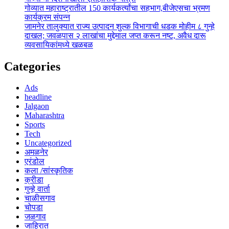
गोव्यात महाराष्ट्रातील 150 कार्यकर्त्यांचा सहभाग,बीजेएसचा भ्रमण
कार्यक्रम संपन्न
जामनेर तालुक्यात राज्य उत्पादन शुल्क विभागाची धडक मोहीम ८ गुन्हे
दाखल; जवळपास २ लाखांचा मुद्देमाल जप्त करून नष्ट, अवैध दारू
व्यवसायिकांमध्ये खळबळ
Categories
Ads
headline
Jalgaon
Maharashtra
Sports
Tech
Uncategorized
अमळनेर
एरंडोल
कला /सांस्कृतिक
क्रीडा
गुन्हे वार्ता
चाळीसगाव
चोपडा
जळगाव
जाहिरात