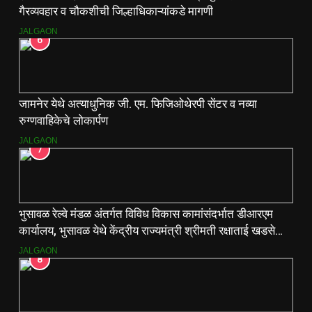
गैरव्यवहार व चौकशीची जिल्हाधिकाऱ्यांकडे मागणी
JALGAON
6
जामनेर येथे अत्याधुनिक जी. एम. फिजिओथेरपी सेंटर व नव्या
रुग्णवाहिकेचे लोकार्पण
JALGAON
7
भुसावळ रेल्वे मंडळ अंतर्गत विविध विकास कामांसंदर्भात डीआरएम
कार्यालय, भुसावळ येथे केंद्रीय राज्यमंत्री श्रीमती रक्षाताई खडसे
यांनी आढावा बैठक घेतली…
JALGAON
8