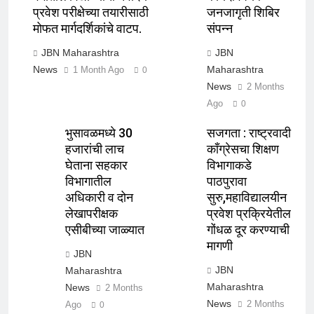
प्रवेश परीक्षेच्या तयारीसाठी
जनजागृती शिबिर
मोफत मार्गदर्शिकांचे वाटप.
संपन्न
JBN Maharashtra
JBN
News
Maharashtra
1 Month Ago
0
News
2 Months
Ago
0
भुसावळमध्ये 30
सजगता : राष्ट्रवादी
हजारांची लाच
काँग्रेसचा शिक्षण
घेताना सहकार
विभागाकडे
विभागातील
पाठपुरावा
अधिकारी व दोन
सुरु,महाविद्यालयीन
लेखापरीक्षक
प्रवेश प्रक्रियेतील
एसीबीच्या जाळ्यात
गोंधळ दूर करण्याची
मागणी
JBN
JBN
Maharashtra
Maharashtra
News
2 Months
News
2 Months
Ago
0