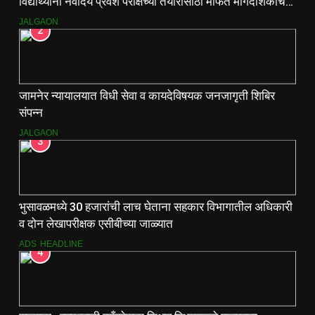
विद्यार्थ्यांना नवोदय प्रवेश परीक्षेच्या तयारीसाठी मोफत मार्गदर्शिकांचे
वाटप.
JALGAON
2
जामनेर न्यायालयात विधी सेवा व कायदेविषयक जनजागृती शिबिर
संपन्न
JALGAON
3
भुसावळमध्ये 30 हजारांची लाच घेताना सहकार विभागातील अधिकारी
व दोन लेखापरीक्षक एसीबीच्या जाळ्यात
ADS
HEADLINE
4