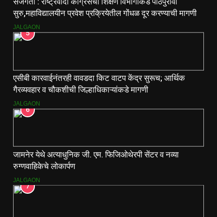
सजगता : राष्ट्रवादी काँग्रेसचा शिक्षण विभागाकडे पाठपुरावा
सुरु,महाविद्यालयीन प्रवेश प्रक्रियेतील गोंधळ दूर करण्याची मागणी
JALGAON
5
एसीबी कारवाईनंतरही वावडदा किट वाटप केंद्र सुरूच; आर्थिक
गैरव्यवहार व चौकशीची जिल्हाधिकाऱ्यांकडे मागणी
JALGAON
6
जामनेर येथे अत्याधुनिक जी. एम. फिजिओथेरपी सेंटर व नव्या
रुग्णवाहिकेचे लोकार्पण
JALGAON
7