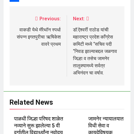
Share
Previous:
Next:
वाकडी येथे मॅरेथॉन स्पर्धा
डॉ.ऐश्वर्री राठोड यांची
संपन्न इगतपुरीचा ऋषिकेश
महाराष्ट्र प्रदेश काँग्रेस
वावरे प्रथम
कमिटी मध्ये “सचिव पदी
“निवड झाल्याबद्दल जळगाव
जिल्हा व तसेच जामनेर
तालुक्यामध्ये सर्वत्र
अभिनंदन चा वर्षाव.
Related News
पाळधी जिल्हा परिषद शाळेत
जामनेर न्यायालयात
नव्याने सुरू झालेल्या 5 वी
विधी सेवा व
वर्गातील विद्यार्थ्यांना नवोदय
कायदेविषयक