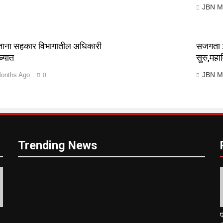
JBN M
ेताना सहकार विभागातील अधिकारी
सजगता : 
ळ्यात
सुरु,महा
JBN M
onths Ago
0
Trending News
प