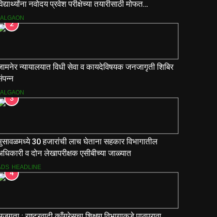
िद्यार्थ्यांना नवोदय प्रवेश परीक्षेच्या तयारीसाठी मोफत
ार्गदर्शिकांचे वाटप.
JALGAON
2
जामनेर न्यायालयात विधी सेवा व कायदेविषयक जनजागृती शिबिर
ंपन्न
JALGAON
3
भुसावळमध्ये 30 हजारांची लाच घेताना सहकार विभागातील
अधिकारी व दोन लेखापरीक्षक एसीबीच्या जाळ्यात
ADS
HEADLINE
4
जगता : राष्ट्रवादी काँग्रेसचा शिक्षण विभागाकडे पाठपुरावा