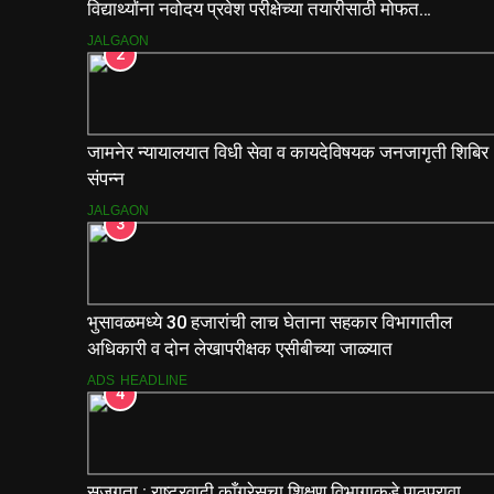
विद्यार्थ्यांना नवोदय प्रवेश परीक्षेच्या तयारीसाठी मोफत
मार्गदर्शिकांचे वाटप.
JALGAON
2
जामनेर न्यायालयात विधी सेवा व कायदेविषयक जनजागृती शिबिर
संपन्न
JALGAON
3
भुसावळमध्ये 30 हजारांची लाच घेताना सहकार विभागातील
अधिकारी व दोन लेखापरीक्षक एसीबीच्या जाळ्यात
ADS
HEADLINE
4
सजगता : राष्ट्रवादी काँग्रेसचा शिक्षण विभागाकडे पाठपुरावा