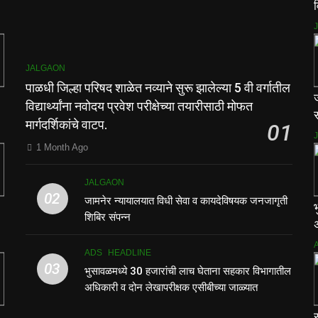
व
म
JALGAON
पाळधी जिल्हा परिषद शाळेत नव्याने सुरू झालेल्या 5 वी वर्गातील
विद्यार्थ्यांना नवोदय प्रवेश परीक्षेच्या तयारीसाठी मोफत
स
मार्गदर्शिकांचे वाटप.
01
1 Month Ago
JALGAON
02
जामनेर न्यायालयात विधी सेवा व कायदेविषयक जनजागृती
शिबिर संपन्न
ADS
HEADLINE
03
भुसावळमध्ये 30 हजारांची लाच घेताना सहकार विभागातील
अधिकारी व दोन लेखापरीक्षक एसीबीच्या जाळ्यात
स