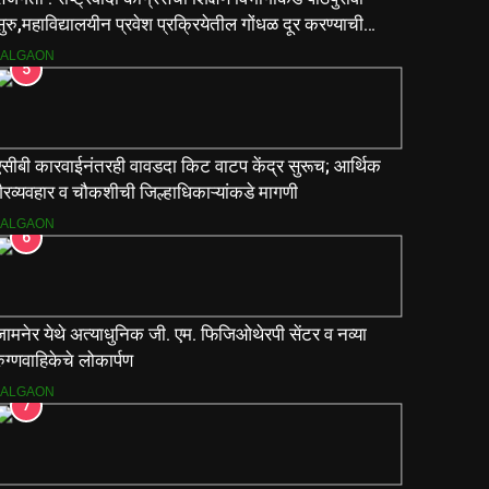
ुरु,महाविद्यालयीन प्रवेश प्रक्रियेतील गोंधळ दूर करण्याची
मागणी
JALGAON
5
एसीबी कारवाईनंतरही वावडदा किट वाटप केंद्र सुरूच; आर्थिक
ैरव्यवहार व चौकशीची जिल्हाधिकाऱ्यांकडे मागणी
JALGAON
6
ामनेर येथे अत्याधुनिक जी. एम. फिजिओथेरपी सेंटर व नव्या
ुग्णवाहिकेचे लोकार्पण
JALGAON
7