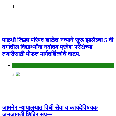
1
पाळधी जिल्हा परिषद शाळेत नव्याने सुरू झालेल्या 5 वी
वर्गातील विद्यार्थ्यांना नवोदय प्रवेश परीक्षेच्या
तयारीसाठी मोफत मार्गदर्शिकांचे वाटप.
Jalgaon
2
जामनेर न्यायालयात विधी सेवा व कायदेविषयक
जनजागृती शिबिर संपन्न