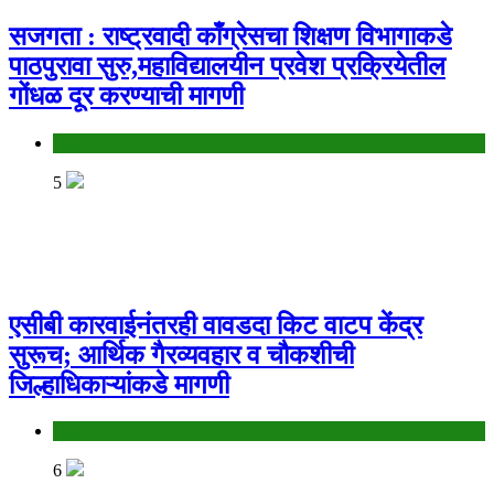
सजगता : राष्ट्रवादी काँग्रेसचा शिक्षण विभागाकडे
पाठपुरावा सुरु,महाविद्यालयीन प्रवेश प्रक्रियेतील
गोंधळ दूर करण्याची मागणी
Jalgaon
5
एसीबी कारवाईनंतरही वावडदा किट वाटप केंद्र
सुरूच; आर्थिक गैरव्यवहार व चौकशीची
जिल्हाधिकाऱ्यांकडे मागणी
Jalgaon
6