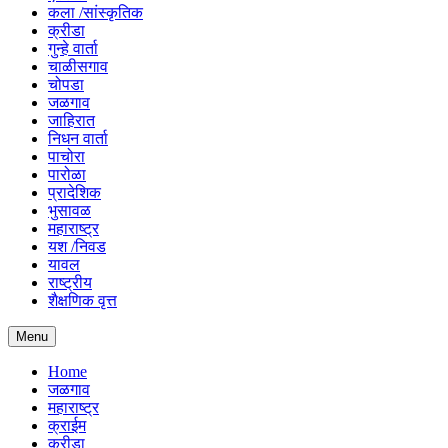
कला /सांस्कृतिक
क्रीडा
गुन्हे वार्ता
चाळीसगाव
चोपडा
जळगाव
जाहिरात
निधन वार्ता
पाचोरा
पारोळा
प्रादेशिक
भुसावळ
महाराष्ट्र
यश /निवड
यावल
राष्ट्रीय
शैक्षणिक वृत्त
Menu
Home
जळगाव
महाराष्ट्र
क्राईम
क्रीडा