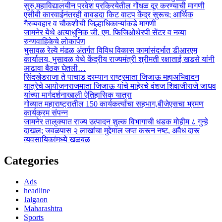
सुरु,महाविद्यालयीन प्रवेश प्रक्रियेतील गोंधळ दूर करण्याची मागणी
एसीबी कारवाईनंतरही वावडदा किट वाटप केंद्र सुरूच; आर्थिक
गैरव्यवहार व चौकशीची जिल्हाधिकाऱ्यांकडे मागणी
जामनेर येथे अत्याधुनिक जी. एम. फिजिओथेरपी सेंटर व नव्या
रुग्णवाहिकेचे लोकार्पण
भुसावळ रेल्वे मंडळ अंतर्गत विविध विकास कामांसंदर्भात डीआरएम
कार्यालय, भुसावळ येथे केंद्रीय राज्यमंत्री श्रीमती रक्षाताई खडसे यांनी
आढावा बैठक घेतली…
सिंदखेडराजा ते पाचाड दरम्यान राष्ट्रमाता जिजाऊ महाअभिवादन
यात्रेचे आयोजनराजमाता जिजाऊ यांचे माहेरचे वंशज शिवाजीराजे जाधव
यांच्या मार्गदर्शनाखाली ऐतिहासिक यात्रा
गोव्यात महाराष्ट्रातील 150 कार्यकर्त्यांचा सहभाग,बीजेएसचा भ्रमण
कार्यक्रम संपन्न
जामनेर तालुक्यात राज्य उत्पादन शुल्क विभागाची धडक मोहीम ८ गुन्हे
दाखल; जवळपास २ लाखांचा मुद्देमाल जप्त करून नष्ट, अवैध दारू
व्यवसायिकांमध्ये खळबळ
Categories
Ads
headline
Jalgaon
Maharashtra
Sports