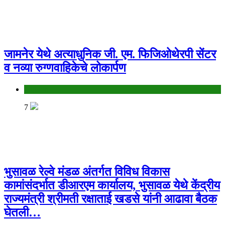
जामनेर येथे अत्याधुनिक जी. एम. फिजिओथेरपी सेंटर
व नव्या रुग्णवाहिकेचे लोकार्पण
Jalgaon
7
भुसावळ रेल्वे मंडळ अंतर्गत विविध विकास
कामांसंदर्भात डीआरएम कार्यालय, भुसावळ येथे केंद्रीय
राज्यमंत्री श्रीमती रक्षाताई खडसे यांनी आढावा बैठक
घेतली…