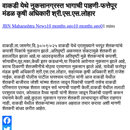
वाकडी येथे नुकसानग्रस्त भागाची पाहणी-फत्तेपूर
मंडळ कृषी अधिकारी श्री.एस.एस.लोहार
JBN Maharashtra News
10 months ago
10 months ago
0
1 mins
वाकडी.ता.जामनेर.दि.३०/०९/०२५ वाकडी येथे प्रामुख्याने भरपूर शेतकऱ्यांचे
कपाशी पिकांचे नुकसान झाले ,अतिवृष्टी अकस्मात संकटामुळे शेतकरी हा
हवालदिल झाला आहे,या आठवड्यातील अतिवृष्टी मुळे शेतकऱ्यांचे कपाशी,
सोयाबीन,तूर,मका,केळी इतर कडधान्ये,या पिकांचे अतोनात नुकसान झाले आहे,
बराच ठिकाणी शेतजमीनीचे मोठ्या प्रमाणात नुकसान झाले आहे, यावेळी फत्तेपूर
मंडळ कृषी अधिकारी श्री.एस.एस.लोहार, सहाय्यक कृषी अधिकारी श्री.राजेश
नाईक, वाकडी पोलीस पाटील घनश्याम पाटील यांनी आज वाकडी येथील
शेतकरी बाजीराव जोशी यांच्या शेतात जावून पिकांची पाहणी तसेच वाकडी
परिसरात प्रत्यक्ष शेतात जावून सर्व भागाची पाहणी केली,वाकडी येथील तलाठी
परशुराम पवार, कोतवाल वैभव न्हावी यांनी शेतात जावून पिकांची पाहणी करून
पंचनामे केली आहे,कुठला नुकसान ग्रस्त शेतकरी लाभापासून वंचित राहणार
नाही, वाकडी येथील शेतकऱ्यांच्या लवकर अहवाल तयार करावा अशी मागणी
शेतकरी बांधव करीत आहेत.
Facebook