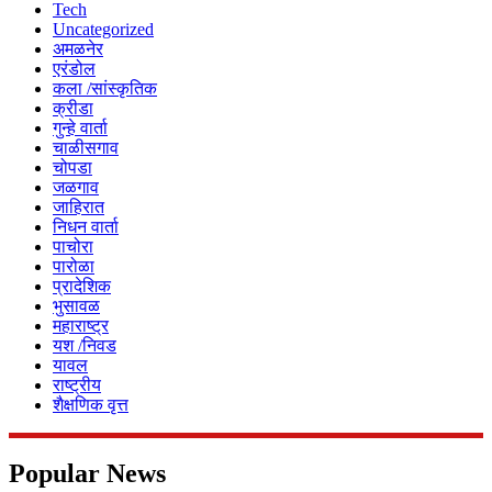
Tech
Uncategorized
अमळनेर
एरंडोल
कला /सांस्कृतिक
क्रीडा
गुन्हे वार्ता
चाळीसगाव
चोपडा
जळगाव
जाहिरात
निधन वार्ता
पाचोरा
पारोळा
प्रादेशिक
भुसावळ
महाराष्ट्र
यश /निवड
यावल
राष्ट्रीय
शैक्षणिक वृत्त
Popular News