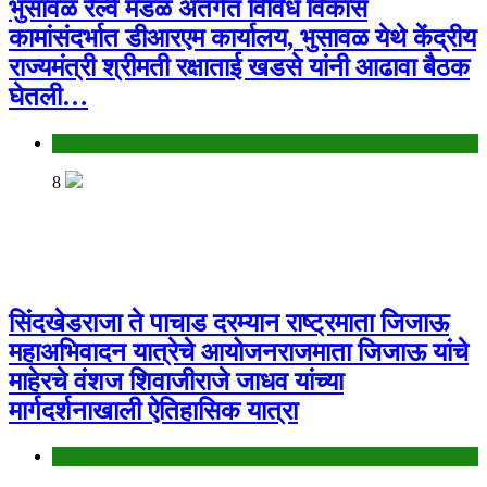
भुसावळ रेल्वे मंडळ अंतर्गत विविध विकास
कामांसंदर्भात डीआरएम कार्यालय, भुसावळ येथे केंद्रीय
राज्यमंत्री श्रीमती रक्षाताई खडसे यांनी आढावा बैठक
घेतली…
Jalgaon
8
सिंदखेडराजा ते पाचाड दरम्यान राष्ट्रमाता जिजाऊ
महाअभिवादन यात्रेचे आयोजनराजमाता जिजाऊ यांचे
माहेरचे वंशज शिवाजीराजे जाधव यांच्या
मार्गदर्शनाखाली ऐतिहासिक यात्रा
Jalgaon