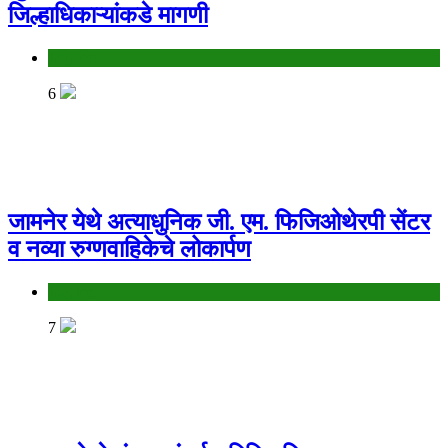
जिल्हाधिकाऱ्यांकडे मागणी
Jalgaon
6
जामनेर येथे अत्याधुनिक जी. एम. फिजिओथेरपी सेंटर
व नव्या रुग्णवाहिकेचे लोकार्पण
Jalgaon
7