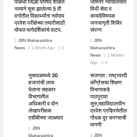
पाळधी जिल्हा परिषद शाळेत
जामनेर न्यायालयात
नव्याने सुरू झालेल्या 5 वी
विधी सेवा व
वर्गातील विद्यार्थ्यांना नवोदय
कायदेविषयक
प्रवेश परीक्षेच्या तयारीसाठी
जनजागृती शिबिर
मोफत मार्गदर्शिकांचे वाटप.
संपन्न
JBN Maharashtra
JBN
News
Maharashtra
1 Month Ago
0
News
2 Months
Ago
0
भुसावळमध्ये 30
सजगता : राष्ट्रवादी
हजारांची लाच
काँग्रेसचा शिक्षण
घेताना सहकार
विभागाकडे
विभागातील
पाठपुरावा
अधिकारी व दोन
सुरु,महाविद्यालयीन
लेखापरीक्षक
प्रवेश प्रक्रियेतील
एसीबीच्या जाळ्यात
गोंधळ दूर करण्याची
मागणी
JBN
JBN
Maharashtra