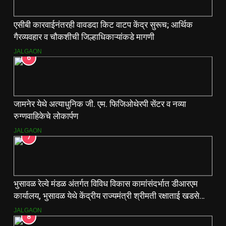
एसीबी कारवाईनंतरही वावडदा किट वाटप केंद्र सुरूच; आर्थिक
गैरव्यवहार व चौकशीची जिल्हाधिकाऱ्यांकडे मागणी
JALGAON
6
जामनेर येथे अत्याधुनिक जी. एम. फिजिओथेरपी सेंटर व नव्या
रुग्णवाहिकेचे लोकार्पण
JALGAON
7
भुसावळ रेल्वे मंडळ अंतर्गत विविध विकास कामांसंदर्भात डीआरएम
कार्यालय, भुसावळ येथे केंद्रीय राज्यमंत्री श्रीमती रक्षाताई खडसे
यांनी आढावा बैठक घेतली…
JALGAON
8