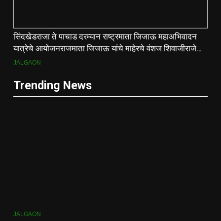
सिंदखेडराजा ते पाचाड दरम्यान राष्ट्रमाता जिजाऊ महाअभिवादन
यात्रेचे आयोजनराजमाता जिजाऊ यांचे माहेरचे वंशज शिवाजीराजे
जाधव यांच्या मार्गदर्शनाखाली ऐतिहासिक यात्रा
JALGAON
Trending News
JALGAON