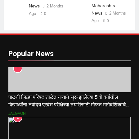
Maharashtra
News
2 Months
News
2 Months
Ago
0
Ago
0
Popular News
1
पाळधी जिल्हा परिषद शाळेत नव्याने सुरू झालेल्या 5 वी वर्गातील
विद्यार्थ्यांना नवोदय प्रवेश परीक्षेच्या तयारीसाठी मोफत मार्गदर्शिकांचे
वाटप.
JALGAON
2