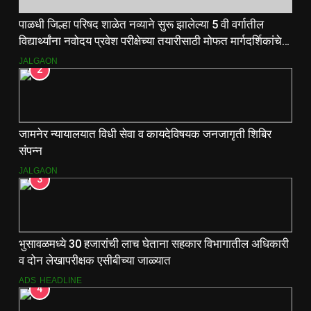
पाळधी जिल्हा परिषद शाळेत नव्याने सुरू झालेल्या 5 वी वर्गातील
विद्यार्थ्यांना नवोदय प्रवेश परीक्षेच्या तयारीसाठी मोफत मार्गदर्शिकांचे
वाटप.
JALGAON
2
जामनेर न्यायालयात विधी सेवा व कायदेविषयक जनजागृती शिबिर
संपन्न
JALGAON
3
भुसावळमध्ये 30 हजारांची लाच घेताना सहकार विभागातील अधिकारी
व दोन लेखापरीक्षक एसीबीच्या जाळ्यात
ADS
HEADLINE
4