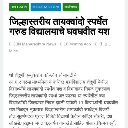
JALGAON
MAHARASHTRA
चाळीसगाव
जिल्हास्तरीय तायक्वांदो स्पर्धेत
गरुड विद्यालयाचे घवघवीत यश
0
JBN Maharashtra News
10 Months Ago
1
Mins
धी शेंदुर्णी एज्युकेशन को-ऑप सोसायटीचे
आ.ग.र गरुड माध्यमिक व कनिष्ठ महाविद्यालय शेंदुर्णी येथील
विद्यार्थ्यांचे तायक्वांदो स्पर्धेत यश व विभागावर निवळ नुकत्याच
जिल्हास्तरीय तायक्वांदो स्पर्धा पार पडल्या या स्पर्धेतील ज्या
विद्यार्थ्यांची जिल्ह्यावर निवड झाली यापैकी 11 विद्यार्थ्यांनी घवघवीत
यश मिळवून नुकताच जिल्हास्तरीय तायक्वांदो स्पर्धेतून विजयी
होत.सुवर्णपदक प्राप्त विजेते विद्यार्थी केवीन रवींद्र चौधरी, दक्ष
लोखंडे,प्रद्युम्न जगताप,आर्यन वानखेडे,साहिल शेलार,चिन्मय सुर्वे,