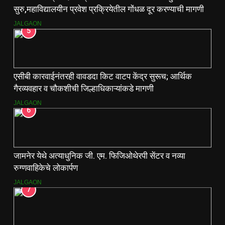
सुरु,महाविद्यालयीन प्रवेश प्रक्रियेतील गोंधळ दूर करण्याची मागणी
JALGAON
5
एसीबी कारवाईनंतरही वावडदा किट वाटप केंद्र सुरूच; आर्थिक
गैरव्यवहार व चौकशीची जिल्हाधिकाऱ्यांकडे मागणी
JALGAON
6
जामनेर येथे अत्याधुनिक जी. एम. फिजिओथेरपी सेंटर व नव्या
रुग्णवाहिकेचे लोकार्पण
JALGAON
7