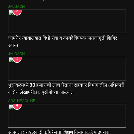
वाटप.
JALGAON
2
जामनेर न्यायालयात विधी सेवा व कायदेविषयक जनजागृती शिबिर
संपन्न
JALGAON
3
भुसावळमध्ये 30 हजारांची लाच घेताना सहकार विभागातील अधिकारी
व दोन लेखापरीक्षक एसीबीच्या जाळ्यात
ADS
HEADLINE
4
सजगता : राष्ट्रवादी काँग्रेसचा शिक्षण विभागाकडे पाठपुरावा