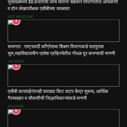
भुसावळमध्ये 30 हजारांची लाच घेताना सहकार विभागातील अधिकारी
व दोन लेखापरीक्षक एसीबीच्या जाळ्यात
ADS
HEADLINE
4
सजगता : राष्ट्रवादी काँग्रेसचा शिक्षण विभागाकडे पाठपुरावा
सुरु,महाविद्यालयीन प्रवेश प्रक्रियेतील गोंधळ दूर करण्याची मागणी
JALGAON
5
एसीबी कारवाईनंतरही वावडदा किट वाटप केंद्र सुरूच; आर्थिक
गैरव्यवहार व चौकशीची जिल्हाधिकाऱ्यांकडे मागणी
JALGAON
6