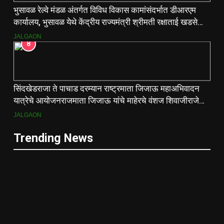
भुसावळ रेल्वे मंडळ अंतर्गत विविध विकास कामांसंदर्भात डीआरएम
कार्यालय, भुसावळ येथे केंद्रीय राज्यमंत्री श्रीमती रक्षाताई खडसे
यांनी आढावा बैठक घेतली…
JALGAON
8
सिंदखेडराजा ते पाचाड दरम्यान राष्ट्रमाता जिजाऊ महाअभिवादन
यात्रेचे आयोजनराजमाता जिजाऊ यांचे माहेरचे वंशज शिवाजीराजे
जाधव यांच्या मार्गदर्शनाखाली ऐतिहासिक यात्रा
JALGAON
Trending News