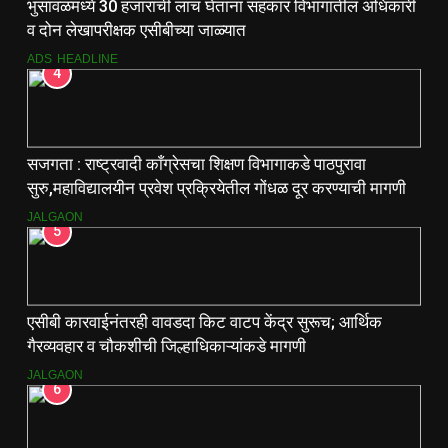
भुसावळमध्ये 30 हजारांची लाच घेताना सहकार विभागातील अधिकारी
व दोन लेखापरीक्षक एसीबीच्या जाळ्यात
ADS
HEADLINE
4
सजगता : राष्ट्रवादी काँग्रेसचा शिक्षण विभागाकडे पाठपुरावा
सुरु,महाविद्यालयीन प्रवेश प्रक्रियेतील गोंधळ दूर करण्याची मागणी
JALGAON
5
एसीबी कारवाईनंतरही वावडदा किट वाटप केंद्र सुरूच; आर्थिक
गैरव्यवहार व चौकशीची जिल्हाधिकाऱ्यांकडे मागणी
JALGAON
6