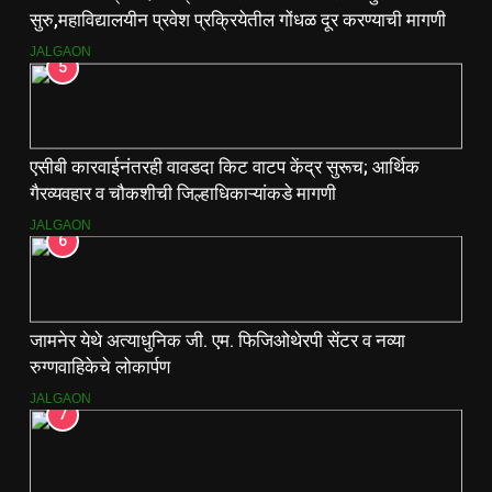
सुरु,महाविद्यालयीन प्रवेश प्रक्रियेतील गोंधळ दूर करण्याची मागणी
JALGAON
5
एसीबी कारवाईनंतरही वावडदा किट वाटप केंद्र सुरूच; आर्थिक
गैरव्यवहार व चौकशीची जिल्हाधिकाऱ्यांकडे मागणी
JALGAON
6
जामनेर येथे अत्याधुनिक जी. एम. फिजिओथेरपी सेंटर व नव्या
रुग्णवाहिकेचे लोकार्पण
JALGAON
7