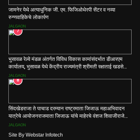
जामनेर येथे अत्याधुनिक जी. एम. फिजिओथेरपी सेंटर व नव्या
रुग्णवाहिकेचे लोकार्पण
JALGAON
7
भुसावळ रेल्वे मंडळ अंतर्गत विविध विकास कामांसंदर्भात डीआरएम
कार्यालय, भुसावळ येथे केंद्रीय राज्यमंत्री श्रीमती रक्षाताई खडसे
यांनी आढावा बैठक घेतली…
JALGAON
8
सिंदखेडराजा ते पाचाड दरम्यान राष्ट्रमाता जिजाऊ महाअभिवादन
यात्रेचे आयोजनराजमाता जिजाऊ यांचे माहेरचे वंशज शिवाजीराजे
जाधव यांच्या मार्गदर्शनाखाली ऐतिहासिक यात्रा
JALGAON
Site By
Webstar Infotech