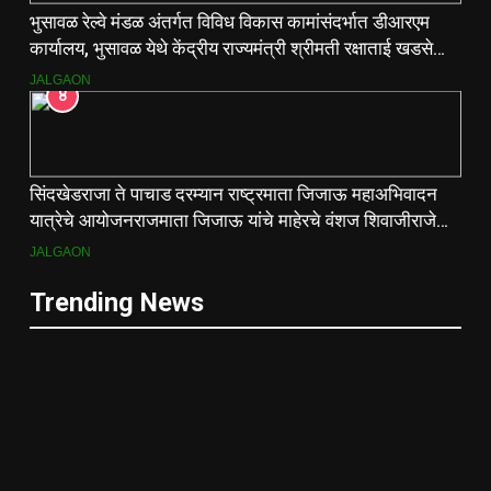
भुसावळ रेल्वे मंडळ अंतर्गत विविध विकास कामांसंदर्भात डीआरएम
कार्यालय, भुसावळ येथे केंद्रीय राज्यमंत्री श्रीमती रक्षाताई खडसे
यांनी आढावा बैठक घेतली…
JALGAON
8
सिंदखेडराजा ते पाचाड दरम्यान राष्ट्रमाता जिजाऊ महाअभिवादन
यात्रेचे आयोजनराजमाता जिजाऊ यांचे माहेरचे वंशज शिवाजीराजे
जाधव यांच्या मार्गदर्शनाखाली ऐतिहासिक यात्रा
JALGAON
Trending News