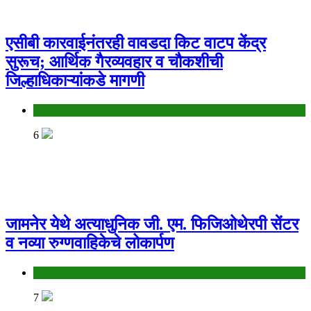
एसीबी कारवाईनंतरही वावडदा किट वाटप केंद्र
सुरूच; आर्थिक गैरव्यवहार व चौकशीची
जिल्हाधिकाऱ्यांकडे मागणी
Jalgaon
6
जामनेर येथे अत्याधुनिक जी. एम. फिजिओथेरपी सेंटर
व नव्या रुग्णवाहिकेचे लोकार्पण
Jalgaon
7