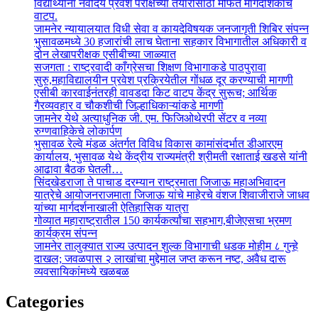
विद्यार्थ्यांना नवोदय प्रवेश परीक्षेच्या तयारीसाठी मोफत मार्गदर्शिकांचे
वाटप.
जामनेर न्यायालयात विधी सेवा व कायदेविषयक जनजागृती शिबिर संपन्न
भुसावळमध्ये 30 हजारांची लाच घेताना सहकार विभागातील अधिकारी व
दोन लेखापरीक्षक एसीबीच्या जाळ्यात
सजगता : राष्ट्रवादी काँग्रेसचा शिक्षण विभागाकडे पाठपुरावा
सुरु,महाविद्यालयीन प्रवेश प्रक्रियेतील गोंधळ दूर करण्याची मागणी
एसीबी कारवाईनंतरही वावडदा किट वाटप केंद्र सुरूच; आर्थिक
गैरव्यवहार व चौकशीची जिल्हाधिकाऱ्यांकडे मागणी
जामनेर येथे अत्याधुनिक जी. एम. फिजिओथेरपी सेंटर व नव्या
रुग्णवाहिकेचे लोकार्पण
भुसावळ रेल्वे मंडळ अंतर्गत विविध विकास कामांसंदर्भात डीआरएम
कार्यालय, भुसावळ येथे केंद्रीय राज्यमंत्री श्रीमती रक्षाताई खडसे यांनी
आढावा बैठक घेतली…
सिंदखेडराजा ते पाचाड दरम्यान राष्ट्रमाता जिजाऊ महाअभिवादन
यात्रेचे आयोजनराजमाता जिजाऊ यांचे माहेरचे वंशज शिवाजीराजे जाधव
यांच्या मार्गदर्शनाखाली ऐतिहासिक यात्रा
गोव्यात महाराष्ट्रातील 150 कार्यकर्त्यांचा सहभाग,बीजेएसचा भ्रमण
कार्यक्रम संपन्न
जामनेर तालुक्यात राज्य उत्पादन शुल्क विभागाची धडक मोहीम ८ गुन्हे
दाखल; जवळपास २ लाखांचा मुद्देमाल जप्त करून नष्ट, अवैध दारू
व्यवसायिकांमध्ये खळबळ
Categories