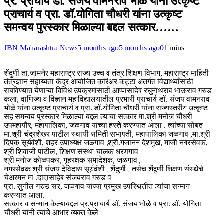
प्र. प्राचार्य डॉ. संजय वामनराव भोळे यांना उत्कृष्ट
प्राचार्य व प्रा. डॉ.योगिता चौधरी यांना उत्कृष्ट
समन्वय पुरस्कार मिळाल्या बद्दल सत्कार……
JBN Maharashtra News
5 months ago
5 months ago
0
1 mins
शेंदुर्णी ता.जामनेर महाराष्ट्र राज्य उच्च व तंत्र शिक्षण विभाग, महाराष्ट्र माहिती
तंत्रज्ञान सहाय्यता केंद्र आयोजित करिअर कट्टा अंतर्गत विद्यार्थ्यांसाठी
राबविण्यात येणाऱ्या विविध उपक्रमांसाठी आप्पासाहेब रघुनाथराव भाऊराव गरुड
कला, वाणिज्य व विज्ञान महाविद्यालयातील प्रभारी प्राचार्य डॉ. संजय वामनराव
भोळे यांना उत्कृष्ट प्राचार्य व प्रा. डॉ.योगिता चौधरी यांना राज्यस्तरीय उत्कृष्ट
सह समन्वय पुरस्कार मिळाल्या बद्दल त्यांचा सत्कार मा.श्री मनोज चौधरी
उपमहापौर, महापालिका, जळगाव यांच्या हस्ते करण्यात आला . त्यांच्या सोबत
मा.श्री चंद्रशेखर पाटील स्थायी समिती सभापती, महापालिका जळगाव ,मा.श्री
दिपक सूर्यवंशी, शहर उपाध्यक्ष जळगाव ,श्री.गजानन देशमुख, माजी नगरसेवक,
श्री शिवाजी पाटील, शिक्षण संस्था चालक धरणगाव,
श्री मनोज कोळपकर, गृहरक्षक समादेशक, जळगाव ,
नगरसेवक श्री संजय देविदास सूर्यवंशी , शेंदुर्णी , तसेच शेंदुर्णी शिक्षण संस्थेचे
चेअरमन मा .दादासाहेब संजयराव गरुड व
प्रा. सुनील गरुड सर, जळगाव यांच्या प्रमुख उपस्थितीत त्यांचा सन्मान
करण्यात आला.
सत्कार व सन्मान केल्याबद्दल प्र.प्राचार्य डॉ. संजय भोळे व प्रा. डॉ. योगिता
चौधरी यांनी त्यांचे आभार व्यक्त केले