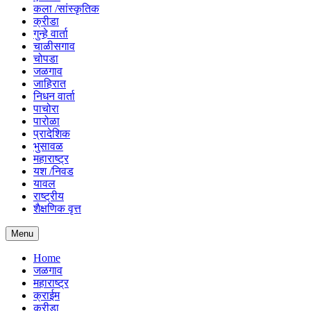
कला /सांस्कृतिक
क्रीडा
गुन्हे वार्ता
चाळीसगाव
चोपडा
जळगाव
जाहिरात
निधन वार्ता
पाचोरा
पारोळा
प्रादेशिक
भुसावळ
महाराष्ट्र
यश /निवड
यावल
राष्ट्रीय
शैक्षणिक वृत्त
Menu
Home
जळगाव
महाराष्ट्र
क्राईम
क्रीडा