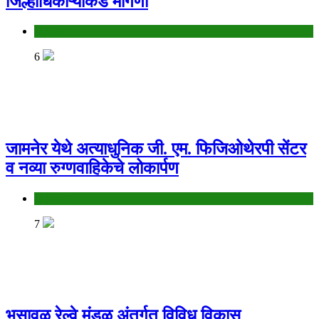
जिल्हाधिकाऱ्यांकडे मागणी
Jalgaon
6
जामनेर येथे अत्याधुनिक जी. एम. फिजिओथेरपी सेंटर
व नव्या रुग्णवाहिकेचे लोकार्पण
Jalgaon
7
भुसावळ रेल्वे मंडळ अंतर्गत विविध विकास