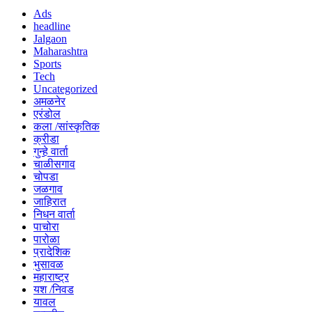
Ads
headline
Jalgaon
Maharashtra
Sports
Tech
Uncategorized
अमळनेर
एरंडोल
कला /सांस्कृतिक
क्रीडा
गुन्हे वार्ता
चाळीसगाव
चोपडा
जळगाव
जाहिरात
निधन वार्ता
पाचोरा
पारोळा
प्रादेशिक
भुसावळ
महाराष्ट्र
यश /निवड
यावल