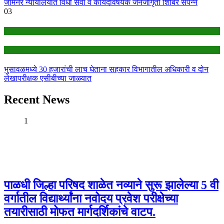
जामनेर न्यायालयात विधी सेवा व कायदेविषयक जनजागृती शिबिर संपन्न
03
Ads
headline
भुसावळमध्ये 30 हजारांची लाच घेताना सहकार विभागातील अधिकारी व दोन
लेखापरीक्षक एसीबीच्या जाळ्यात
Recent News
1
पाळधी जिल्हा परिषद शाळेत नव्याने सुरू झालेल्या 5 वी
वर्गातील विद्यार्थ्यांना नवोदय प्रवेश परीक्षेच्या
तयारीसाठी मोफत मार्गदर्शिकांचे वाटप.