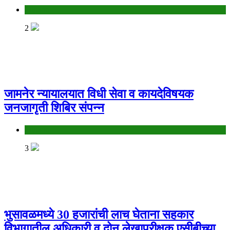
Jalgaon
2
जामनेर न्यायालयात विधी सेवा व कायदेविषयक
जनजागृती शिबिर संपन्न
Jalgaon
3
भुसावळमध्ये 30 हजारांची लाच घेताना सहकार
विभागातील अधिकारी व दोन लेखापरीक्षक एसीबीच्या