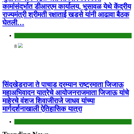
कामांसंदर्भात डीआरएम कार्यालय, भुसावळ येथे केंद्रीय
राज्यमंत्री श्रीमती रक्षाताई खडसे यांनी आढावा बैठक
घेतली…
Jalgaon
8
सिंदखेडराजा ते पाचाड दरम्यान राष्ट्रमाता जिजाऊ
महाअभिवादन यात्रेचे आयोजनराजमाता जिजाऊ यांचे
माहेरचे वंशज शिवाजीराजे जाधव यांच्या
मार्गदर्शनाखाली ऐतिहासिक यात्रा
Jalgaon