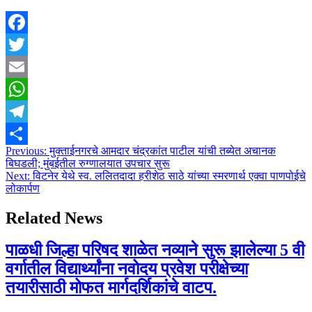
Facebook
Twitter
Email
WhatsApp
Telegram
Post
Previous:
मुक्ताईनगरचे आमदार चंद्रकांत पाटील यांची तब्येत अचानक
Share
बिघडली; मुंबईतील रुग्णालयात उपचार सुरू
navigation
Next:
विटनेर येथे स्व. ललितदादा हरीशेठ साठे यांच्या स्मरणार्थ एक्वा पाणपोईचे
लोकार्पण
Related News
पाळधी जिल्हा परिषद शाळेत नव्याने सुरू झालेल्या 5 वी
वर्गातील विद्यार्थ्यांना नवोदय प्रवेश परीक्षेच्या
तयारीसाठी मोफत मार्गदर्शिकांचे वाटप.