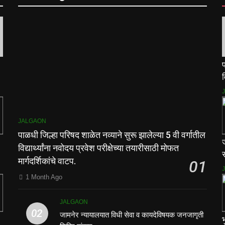
प
व
म
JALGAON
पाळधी जिल्हा परिषद शाळेत नव्याने सुरू झालेल्या 5 वी वर्गातील
विद्यार्थ्यांना नवोदय प्रवेश परीक्षेच्या तयारीसाठी मोफत
स
मार्गदर्शिकांचे वाटप.
01
1 Month Ago
JALGAON
02
जामनेर न्यायालयात विधी सेवा व कायदेविषयक जनजागृती