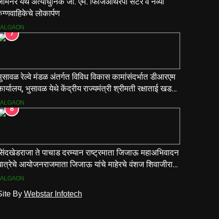
ामनेर येथे अत्याधुनिक जी. एम. फिजिओथेरपी सेंटर व नव्या
ुग्णवाहिकेचे लोकार्पण
JALGAON
7
ुसावळ रेल्वे मंडळ अंतर्गत विविध विकास कामांसंदर्भात डीआरएम
ार्यालय, भुसावळ येथे केंद्रीय राज्यमंत्री श्रीमती रक्षाताई खडसे
यांनी आढावा बैठक घेतली…
JALGAON
8
सिंदखेडराजा ते पाचाड दरम्यान राष्ट्रमाता जिजाऊ महाअभिवादन
यात्रेचे आयोजनराजमाता जिजाऊ यांचे माहेरचे वंशज शिवाजीराजे
ाधव यांच्या मार्गदर्शनाखाली ऐतिहासिक यात्रा
JALGAON
Site By
Webstar Infotech