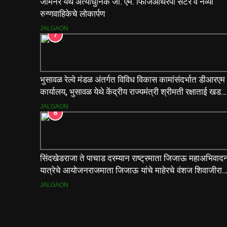
जामनेर येथे अत्याधुनिक जी. एम. फिजिओथेरपी सेंटर व नव्या
रुग्णवाहिकेचे लोकार्पण
JALGAON
7
भुसावळ रेल्वे मंडळ अंतर्गत विविध विकास कामांसंदर्भात डीआरएम
कार्यालय, भुसावळ येथे केंद्रीय राज्यमंत्री श्रीमती रक्षाताई खडसे
यांनी आढावा बैठक घेतली…
JALGAON
8
सिंदखेडराजा ते पाचाड दरम्यान राष्ट्रमाता जिजाऊ महाअभिवाद
यात्रेचे आयोजनराजमाता जिजाऊ यांचे माहेरचे वंशज शिवाजीराज
जाधव यांच्या मार्गदर्शनाखाली ऐतिहासिक यात्रा
JALGAON