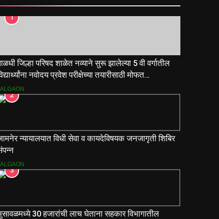
1
ाळधी जिल्हा परिषद शाळेत नव्याने सुरू झालेल्या 5 वी वर्गातील
िद्यार्थ्यांना नवोदय प्रवेश परीक्षेच्या तयारीसाठी मोफत
ार्गदर्शिकांचे वाटप.
JALGAON
2
जामनेर न्यायालयात विधी सेवा व कायदेविषयक जनजागृती शिबिर
ंपन्न
JALGAON
3
भुसावळमध्ये 30 हजारांची लाच घेताना सहकार विभागातील