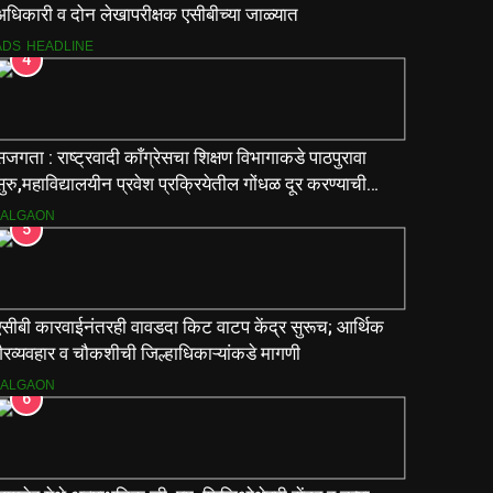
अधिकारी व दोन लेखापरीक्षक एसीबीच्या जाळ्यात
ADS
HEADLINE
4
जगता : राष्ट्रवादी काँग्रेसचा शिक्षण विभागाकडे पाठपुरावा
ुरु,महाविद्यालयीन प्रवेश प्रक्रियेतील गोंधळ दूर करण्याची
मागणी
JALGAON
5
एसीबी कारवाईनंतरही वावडदा किट वाटप केंद्र सुरूच; आर्थिक
ैरव्यवहार व चौकशीची जिल्हाधिकाऱ्यांकडे मागणी
JALGAON
6