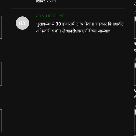
शिबिर संपन्न
ADS
HEADLINE
03
भुसावळमध्ये 30 हजारांची लाच घेताना सहकार विभागातील
अधिकारी व दोन लेखापरीक्षक एसीबीच्या जाळ्यात
स
स
ग