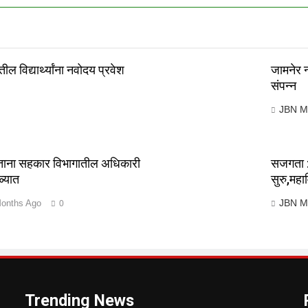
ील विद्यार्थ्यांना नवोदय प्रवेश
जामनेर 
संपन्न
JBN M
ेताना सहकार विभागातील अधिकारी
सजगता : 
ळ्यात
सुरु,महा
JBN M
onths Ago
0
Trending News