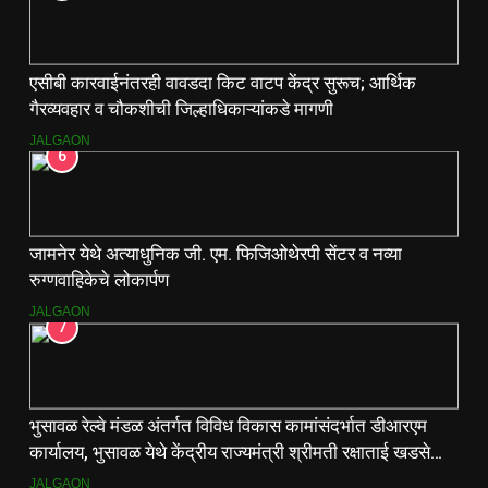
एसीबी कारवाईनंतरही वावडदा किट वाटप केंद्र सुरूच; आर्थिक
गैरव्यवहार व चौकशीची जिल्हाधिकाऱ्यांकडे मागणी
JALGAON
6
जामनेर येथे अत्याधुनिक जी. एम. फिजिओथेरपी सेंटर व नव्या
रुग्णवाहिकेचे लोकार्पण
JALGAON
7
भुसावळ रेल्वे मंडळ अंतर्गत विविध विकास कामांसंदर्भात डीआरएम
कार्यालय, भुसावळ येथे केंद्रीय राज्यमंत्री श्रीमती रक्षाताई खडसे
यांनी आढावा बैठक घेतली…
JALGAON