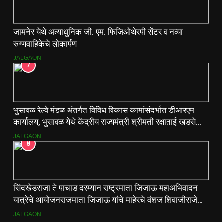
जामनेर येथे अत्याधुनिक जी. एम. फिजिओथेरपी सेंटर व नव्या
रुग्णवाहिकेचे लोकार्पण
JALGAON
7
भुसावळ रेल्वे मंडळ अंतर्गत विविध विकास कामांसंदर्भात डीआरएम
कार्यालय, भुसावळ येथे केंद्रीय राज्यमंत्री श्रीमती रक्षाताई खडसे
यांनी आढावा बैठक घेतली…
JALGAON
8
सिंदखेडराजा ते पाचाड दरम्यान राष्ट्रमाता जिजाऊ महाअभिवादन
यात्रेचे आयोजनराजमाता जिजाऊ यांचे माहेरचे वंशज शिवाजीराजे
जाधव यांच्या मार्गदर्शनाखाली ऐतिहासिक यात्रा
JALGAON