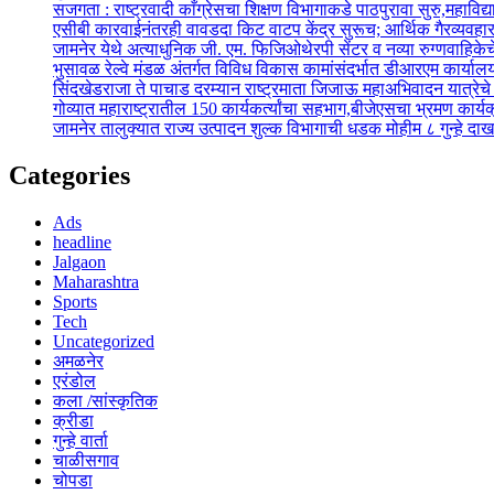
सजगता : राष्ट्रवादी काँग्रेसचा शिक्षण विभागाकडे पाठपुरावा सुरु,महाविद
एसीबी कारवाईनंतरही वावडदा किट वाटप केंद्र सुरूच; आर्थिक गैरव्यवहा
जामनेर येथे अत्याधुनिक जी. एम. फिजिओथेरपी सेंटर व नव्या रुग्णवाहिकेच
भुसावळ रेल्वे मंडळ अंतर्गत विविध विकास कामांसंदर्भात डीआरएम कार्यालय
सिंदखेडराजा ते पाचाड दरम्यान राष्ट्रमाता जिजाऊ महाअभिवादन यात्रेचे
गोव्यात महाराष्ट्रातील 150 कार्यकर्त्यांचा सहभाग,बीजेएसचा भ्रमण कार्यक
जामनेर तालुक्यात राज्य उत्पादन शुल्क विभागाची धडक मोहीम ८ गुन्हे द
Categories
Ads
headline
Jalgaon
Maharashtra
Sports
Tech
Uncategorized
अमळनेर
एरंडोल
कला /सांस्कृतिक
क्रीडा
गुन्हे वार्ता
चाळीसगाव
चोपडा