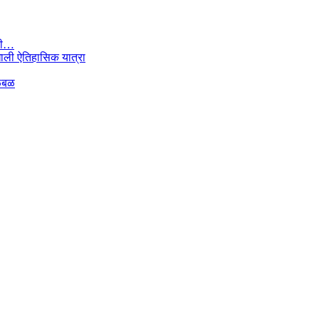
तली…
खाली ऐतिहासिक यात्रा
खळबळ