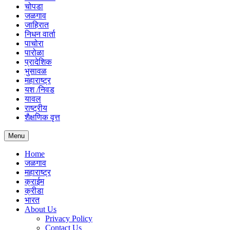
चोपडा
जळगाव
जाहिरात
निधन वार्ता
पाचोरा
पारोळा
प्रादेशिक
भुसावळ
महाराष्ट्र
यश /निवड
यावल
राष्ट्रीय
शैक्षणिक वृत्त
Menu
Home
जळगाव
महाराष्ट्र
क्राईम
क्रीडा
भारत
About Us
Privacy Policy
Contact Us