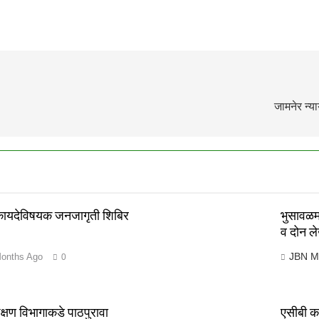
जामनेर न्य
 कायदेविषयक जनजागृती शिबिर
भुसावळम
व दोन ले
JBN M
onths Ago
0
िक्षण विभागाकडे पाठपुरावा
एसीबी का