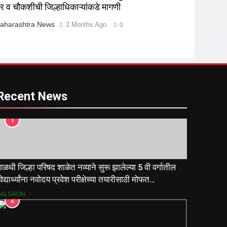
ार व चौकशीची जिल्हाधिकाऱ्यांकडे मागणी
aharashtra News
2 Months Ago
0
Recent News
1
ाळधी जिल्हा परिषद शाळेत नव्याने सुरू झालेल्या 5 वी वर्गातील
िद्यार्थ्यांना नवोदय प्रवेश परीक्षेच्या तयारीसाठी मोफत
ार्गदर्शिकांचे वाटप.
JALGAON
2