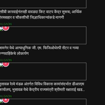
एसीबी कारवाईनंतरही वावडदा किट वाटप केंद्र सुरूच; आर्थिक
ैरव्यवहार व चौकशीची जिल्हाधिकाऱ्यांकडे मागणी
JALGAON
6
ामनेर येथे अत्याधुनिक जी. एम. फिजिओथेरपी सेंटर व नव्या
ुग्णवाहिकेचे लोकार्पण
JALGAON
7
ुसावळ रेल्वे मंडळ अंतर्गत विविध विकास कामांसंदर्भात डीआरएम
ार्यालय, भुसावळ येथे केंद्रीय राज्यमंत्री श्रीमती रक्षाताई खडसे
यांनी आढावा बैठक घेतली…
JALGAON
8