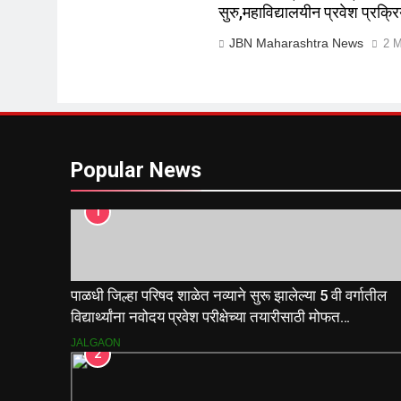
सुरु,महाविद्यालयीन प्रवेश प्रक्र
JBN Maharashtra News
2 M
Popular News
1
पाळधी जिल्हा परिषद शाळेत नव्याने सुरू झालेल्या 5 वी वर्गातील
विद्यार्थ्यांना नवोदय प्रवेश परीक्षेच्या तयारीसाठी मोफत
मार्गदर्शिकांचे वाटप.
JALGAON
2