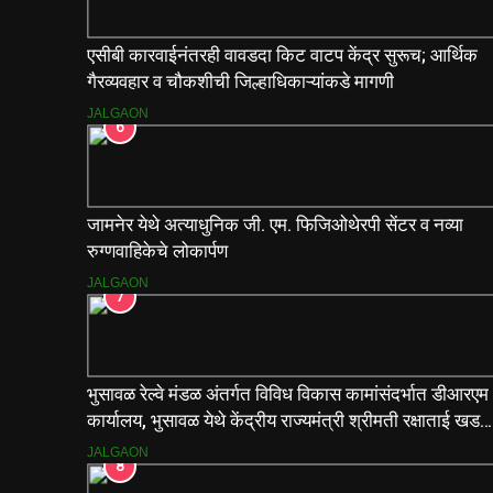
एसीबी कारवाईनंतरही वावडदा किट वाटप केंद्र सुरूच; आर्थिक
गैरव्यवहार व चौकशीची जिल्हाधिकाऱ्यांकडे मागणी
JALGAON
6
जामनेर येथे अत्याधुनिक जी. एम. फिजिओथेरपी सेंटर व नव्या
रुग्णवाहिकेचे लोकार्पण
JALGAON
7
भुसावळ रेल्वे मंडळ अंतर्गत विविध विकास कामांसंदर्भात डीआरएम
कार्यालय, भुसावळ येथे केंद्रीय राज्यमंत्री श्रीमती रक्षाताई खडसे
यांनी आढावा बैठक घेतली…
JALGAON
8