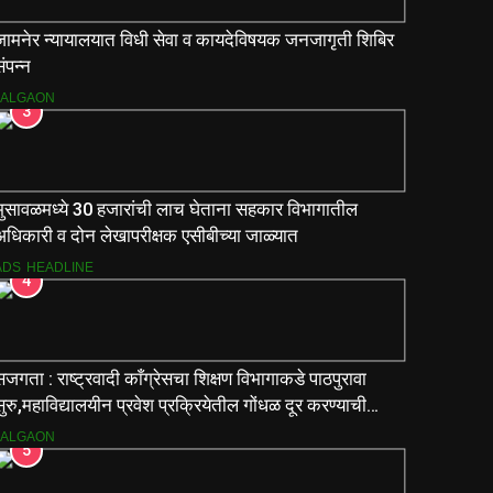
जामनेर न्यायालयात विधी सेवा व कायदेविषयक जनजागृती शिबिर
ंपन्न
JALGAON
3
भुसावळमध्ये 30 हजारांची लाच घेताना सहकार विभागातील
अधिकारी व दोन लेखापरीक्षक एसीबीच्या जाळ्यात
ADS
HEADLINE
4
जगता : राष्ट्रवादी काँग्रेसचा शिक्षण विभागाकडे पाठपुरावा
ुरु,महाविद्यालयीन प्रवेश प्रक्रियेतील गोंधळ दूर करण्याची
मागणी
JALGAON
5