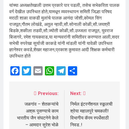
यांच्या अध्यक्षतेखाली उत्तम प्रकारे पार पडली, तसेच सभेकरिता पालक
वर्ग देखील उपस्थित होते,यामधून व्यवस्थापन समिती जिल्हा परिषद
मराठी शाळा वाकडी मुलांचे पालक आनंदा जोशी,कोमल सिंग
राजपूत,गौतम लोखंडे, अतुल न्हावी,सौ.सोनाली कोळी,सौ.जयश्री
बिडके,शकीला तडवी,सौ.ज्योती कोळी,सौ.उज्जला राजपूत, युवराज
बिजागरे, रमेश गायकवाड,या मान्यवरांनी समितीवर करण्यात आली,सदर
सभेची रुपरेखा सुर्याजी काकडे यांनी मांडली यांनी यावेळी उपस्थित
ज्ञानेश्वर कवडे,शेखर महाजन,प्रकाश कुमावत आदी शिक्षक कर्मचारी
उपस्थित होते
Facebook
Twitter
Email
WhatsApp
Telegram
Share
Previous:
Next:
जळगांव – शेतकऱ्यांचे
निर्मल इंटरनॅशनल स्कूलची
अश्रू पुसण्याचे काम
श्रेया महालपुरे चमकली!
भारतीय जैन संघटनेने केले
विभागीय कॅरम स्पर्धेसाठी
– आमदार सुरेश भोळे
निवड..!