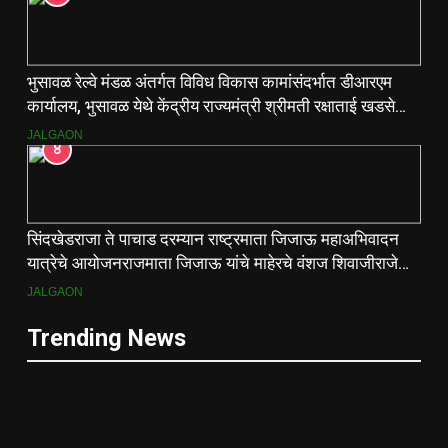
भुसावळ रेल्वे मंडळ अंतर्गत विविध विकास कामांसंदर्भात डीआरएम
कार्यालय, भुसावळ येथे केंद्रीय राज्यमंत्री श्रीमती रक्षाताई खडसे
यांनी आढावा बैठक घेतली…
JALGAON
8
सिंदखेडराजा ते पाचाड दरम्यान राष्ट्रमाता जिजाऊ महाअभिवादन
यात्रेचे आयोजनराजमाता जिजाऊ यांचे माहेरचे वंशज शिवाजीराजे
जाधव यांच्या मार्गदर्शनाखाली ऐतिहासिक यात्रा
JALGAON
Trending News