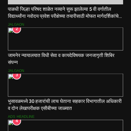
पाळधी जिल्हा परिषद शाळेत नव्याने सुरू झालेल्या 5 वी वर्गातील
विद्यार्थ्यांना नवोदय प्रवेश परीक्षेच्या तयारीसाठी मोफत मार्गदर्शिकांचे
वाटप.
JALGAON
2
जामनेर न्यायालयात विधी सेवा व कायदेविषयक जनजागृती शिबिर
संपन्न
JALGAON
3
भुसावळमध्ये 30 हजारांची लाच घेताना सहकार विभागातील अधिकारी
व दोन लेखापरीक्षक एसीबीच्या जाळ्यात
ADS
HEADLINE
4