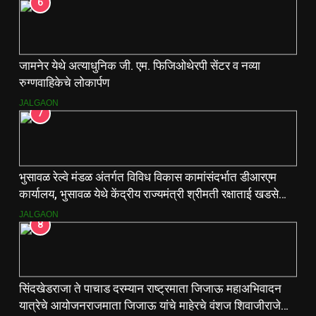
6
जामनेर येथे अत्याधुनिक जी. एम. फिजिओथेरपी सेंटर व नव्या
रुग्णवाहिकेचे लोकार्पण
JALGAON
7
भुसावळ रेल्वे मंडळ अंतर्गत विविध विकास कामांसंदर्भात डीआरएम
कार्यालय, भुसावळ येथे केंद्रीय राज्यमंत्री श्रीमती रक्षाताई खडसे
यांनी आढावा बैठक घेतली…
JALGAON
8
सिंदखेडराजा ते पाचाड दरम्यान राष्ट्रमाता जिजाऊ महाअभिवादन
यात्रेचे आयोजनराजमाता जिजाऊ यांचे माहेरचे वंशज शिवाजीराजे