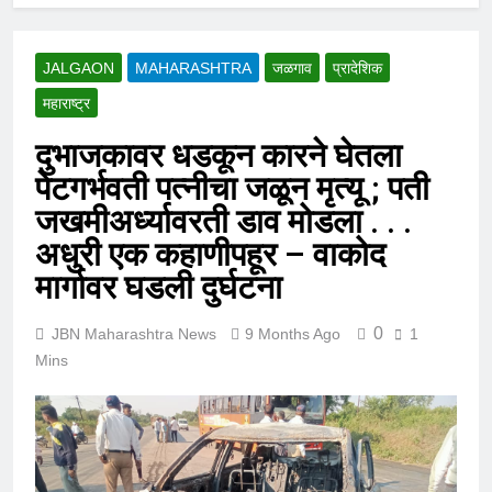
JALGAON
MAHARASHTRA
जळगाव
प्रादेशिक
महाराष्ट्र
दुभाजकावर धडकून कारने घेतला
पेटगर्भवती पत्नीचा जळून मृत्यू ; पती
जखमीअर्ध्यावरती डाव मोडला . . .
अधुरी एक कहाणीपहूर – वाकोद
मार्गावर घडली दुर्घटना
0
JBN Maharashtra News
9 Months Ago
1
Mins