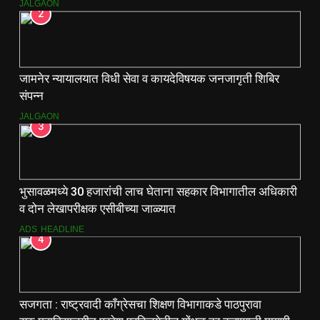
वाटप.
JALGAON
2
जामनेर न्यायालयात विधी सेवा व कायदेविषयक जनजागृती शिबिर
संपन्न
JALGAON
3
भुसावळमध्ये 30 हजारांची लाच घेताना सहकार विभागातील अधिकारी
व दोन लेखापरीक्षक एसीबीच्या जाळ्यात
ADS
HEADLINE
4
सजगता : राष्ट्रवादी काँग्रेसचा शिक्षण विभागाकडे पाठपुरावा