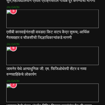
सुरु,महाविद्यालयीन प्रवेश प्रक्रियेतील गोंधळ दूर करण्याची मागणी
JALGAON
5
एसीबी कारवाईनंतरही वावडदा किट वाटप केंद्र सुरूच; आर्थिक
गैरव्यवहार व चौकशीची जिल्हाधिकाऱ्यांकडे मागणी
JALGAON
6
जामनेर येथे अत्याधुनिक जी. एम. फिजिओथेरपी सेंटर व नव्या
रुग्णवाहिकेचे लोकार्पण
JALGAON
7