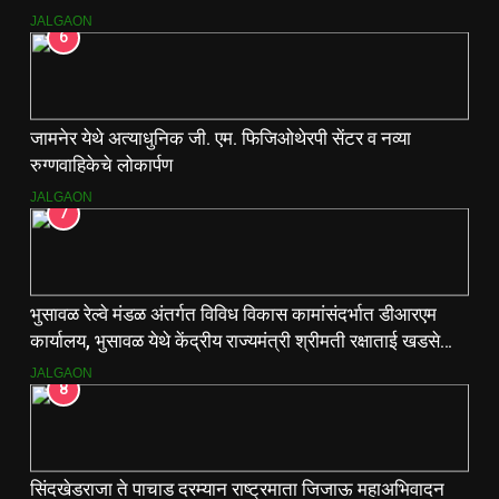
JALGAON
6
जामनेर येथे अत्याधुनिक जी. एम. फिजिओथेरपी सेंटर व नव्या
रुग्णवाहिकेचे लोकार्पण
JALGAON
7
भुसावळ रेल्वे मंडळ अंतर्गत विविध विकास कामांसंदर्भात डीआरएम
कार्यालय, भुसावळ येथे केंद्रीय राज्यमंत्री श्रीमती रक्षाताई खडसे
यांनी आढावा बैठक घेतली…
JALGAON
8
सिंदखेडराजा ते पाचाड दरम्यान राष्ट्रमाता जिजाऊ महाअभिवादन