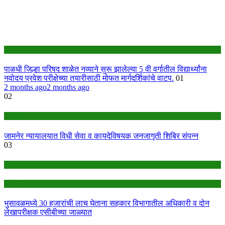
Jalgaon
पाळधी जिल्हा परिषद शाळेत नव्याने सुरू झालेल्या 5 वी वर्गातील विद्यार्थ्यांना
नवोदय प्रवेश परीक्षेच्या तयारीसाठी मोफत मार्गदर्शिकांचे वाटप.
01
2 months ago
2 months ago
02
Jalgaon
जामनेर न्यायालयात विधी सेवा व कायदेविषयक जनजागृती शिबिर संपन्न
03
Ads
headline
भुसावळमध्ये 30 हजारांची लाच घेताना सहकार विभागातील अधिकारी व दोन
लेखापरीक्षक एसीबीच्या जाळ्यात