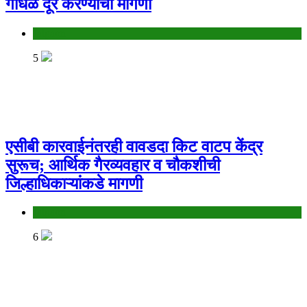
गोंधळ दूर करण्याची मागणी
Jalgaon
5
एसीबी कारवाईनंतरही वावडदा किट वाटप केंद्र
सुरूच; आर्थिक गैरव्यवहार व चौकशीची
जिल्हाधिकाऱ्यांकडे मागणी
Jalgaon
6