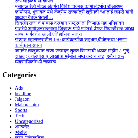
रुग्णवाहिकेचे लोकार्पण
भुसावळ रेल्वे मंडळ अंतर्गत विविध विकास कामांसंदर्भात डीआरएम
कार्यालय, भुसावळ येथे केंद्रीय राज्यमंत्री श्रीमती रक्षाताई खडसे यांनी
आढावा बैठक घेतली…
सिंदखेडराजा ते पाचाड दरम्यान राष्ट्रमाता जिजाऊ महाअभिवादन
यात्रेचे आयोजनराजमाता जिजाऊ यांचे माहेरचे वंशज शिवाजीराजे जाधव
यांच्या मार्गदर्शनाखाली ऐतिहासिक यात्रा
गोव्यात महाराष्ट्रातील 150 कार्यकर्त्यांचा सहभाग,बीजेएसचा भ्रमण
कार्यक्रम संपन्न
जामनेर तालुक्यात राज्य उत्पादन शुल्क विभागाची धडक मोहीम ८ गुन्हे
दाखल; जवळपास २ लाखांचा मुद्देमाल जप्त करून नष्ट, अवैध दारू
व्यवसायिकांमध्ये खळबळ
Categories
Ads
headline
Jalgaon
Maharashtra
Sports
Tech
Uncategorized
अमळनेर
एरंडोल
कला /सांस्कृतिक