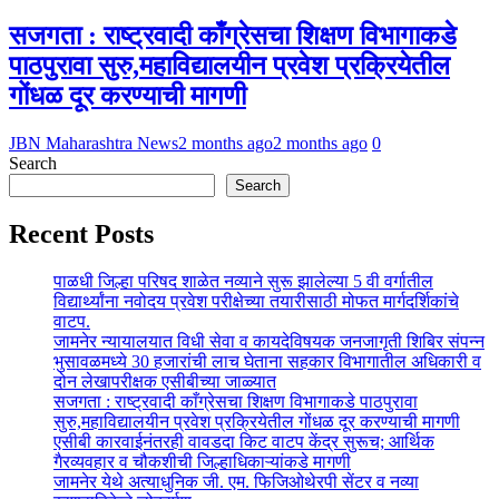
सजगता : राष्ट्रवादी काँग्रेसचा शिक्षण विभागाकडे
पाठपुरावा सुरु,महाविद्यालयीन प्रवेश प्रक्रियेतील
गोंधळ दूर करण्याची मागणी
JBN Maharashtra News
2 months ago
2 months ago
0
Search
Search
Recent Posts
पाळधी जिल्हा परिषद शाळेत नव्याने सुरू झालेल्या 5 वी वर्गातील
विद्यार्थ्यांना नवोदय प्रवेश परीक्षेच्या तयारीसाठी मोफत मार्गदर्शिकांचे
वाटप.
जामनेर न्यायालयात विधी सेवा व कायदेविषयक जनजागृती शिबिर संपन्न
भुसावळमध्ये 30 हजारांची लाच घेताना सहकार विभागातील अधिकारी व
दोन लेखापरीक्षक एसीबीच्या जाळ्यात
सजगता : राष्ट्रवादी काँग्रेसचा शिक्षण विभागाकडे पाठपुरावा
सुरु,महाविद्यालयीन प्रवेश प्रक्रियेतील गोंधळ दूर करण्याची मागणी
एसीबी कारवाईनंतरही वावडदा किट वाटप केंद्र सुरूच; आर्थिक
गैरव्यवहार व चौकशीची जिल्हाधिकाऱ्यांकडे मागणी
जामनेर येथे अत्याधुनिक जी. एम. फिजिओथेरपी सेंटर व नव्या