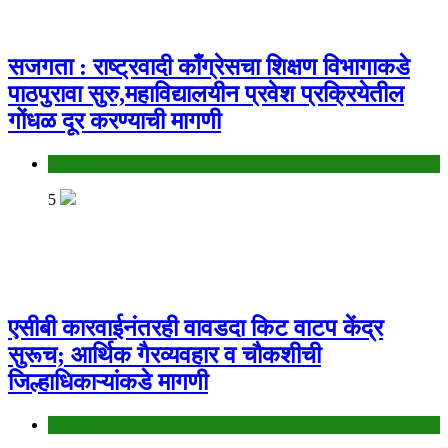
सजगता : राष्ट्रवादी काँग्रेसचा शिक्षण विभागाकडे
पाठपुरावा सुरु,महाविद्यालयीन प्रवेश प्रक्रियेतील
गोंधळ दूर करण्याची मागणी
Jalgaon
5
एसीबी कारवाईनंतरही वावडदा किट वाटप केंद्र
सुरूच; आर्थिक गैरव्यवहार व चौकशीची
जिल्हाधिकाऱ्यांकडे मागणी
Jalgaon