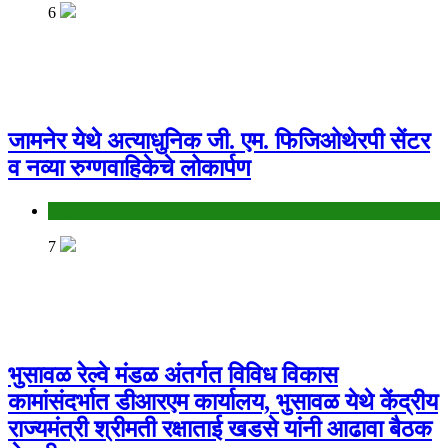
6
जामनेर येथे अत्याधुनिक जी. एम. फिजिओथेरपी सेंटर
व नव्या रुग्णवाहिकेचे लोकार्पण
Jalgaon
7
भुसावळ रेल्वे मंडळ अंतर्गत विविध विकास
कामांसंदर्भात डीआरएम कार्यालय, भुसावळ येथे केंद्रीय
राज्यमंत्री श्रीमती रक्षाताई खडसे यांनी आढावा बैठक