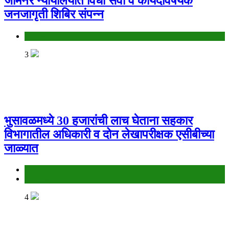
जामनेर न्यायालयात विधी सेवा व कायदेविषयक
जनजागृती शिबिर संपन्न
Jalgaon
3
भुसावळमध्ये 30 हजारांची लाच घेताना सहकार
विभागातील अधिकारी व दोन लेखापरीक्षक एसीबीच्या
जाळ्यात
Ads
headline
4