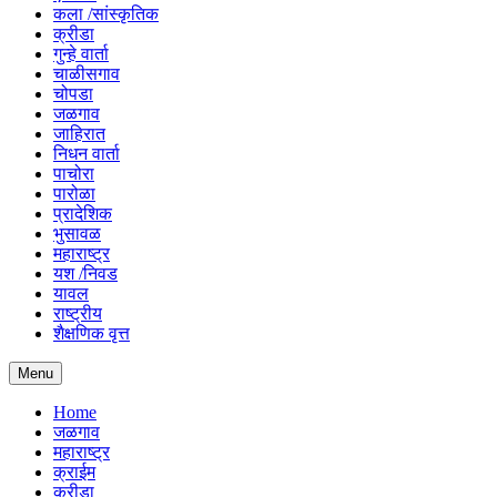
कला /सांस्कृतिक
क्रीडा
गुन्हे वार्ता
चाळीसगाव
चोपडा
जळगाव
जाहिरात
निधन वार्ता
पाचोरा
पारोळा
प्रादेशिक
भुसावळ
महाराष्ट्र
यश /निवड
यावल
राष्ट्रीय
शैक्षणिक वृत्त
Menu
Home
जळगाव
महाराष्ट्र
क्राईम
क्रीडा