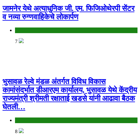
जामनेर येथे अत्याधुनिक जी. एम. फिजिओथेरपी सेंटर
व नव्या रुग्णवाहिकेचे लोकार्पण
Jalgaon
7
भुसावळ रेल्वे मंडळ अंतर्गत विविध विकास
कामांसंदर्भात डीआरएम कार्यालय, भुसावळ येथे केंद्रीय
राज्यमंत्री श्रीमती रक्षाताई खडसे यांनी आढावा बैठक
घेतली…
Jalgaon
8