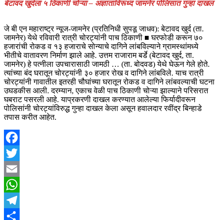
बेटावद खुर्दला ५ ठिकाणी चोऱ्या – अज्ञाताविरूध्द जामनेर पोलिसात गुन्हा दाखल
जे बी एन महाराष्ट्र न्यूज-जामनेर (प्रतिनिधी सुपडू जाधव): बेटावद खुर्द (ता.
जामनेर) येथे रविवारी रात्री चोरट्यांनी पाच ठिकाणी ■ घरफोडी करून ७०
हजारांची रोकड व १३ हजाराचे सोन्याचे दागिने लांबविल्याने ग्रामस्थांमध्ये
भीतीचे वातावरण निर्माण झाले आहे. उत्तम राजाराम बर्डे (बेटावद खुर्द, ता.
जामनेर) हे पत्नीला उपचारासाठी जामठी … (ता. बोदवड) येथे घेऊन गेले होते.
त्यांच्या बंद घरातून चोरट्यांनी ३० हजार रोख व दागिने लांबविले. याच रात्री
चोरट्यांनी गावातील इतरही चौघांच्या घरातून रोकड व दागिने लांबवल्याची घटना
उघडकीस आली. दरम्यान, एकाच वेळी पाच ठिकाणी चोऱ्या झाल्याने परिसरात
घबराट पसरली आहे. याप्रकरणी दाखल करण्यात आलेल्या फिर्यादीवरून
पोलिसांनी चोरट्यांविरुद्ध गुन्हा दाखल केला असून हवालदार रवींद्र बिन्हाडे
तपास करीत आहेत.
Facebook
Twitter
Email
WhatsApp
Telegram