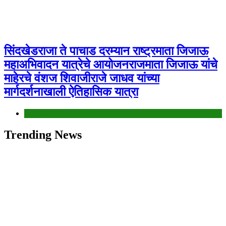
सिंदखेडराजा ते पाचाड दरम्यान राष्ट्रमाता जिजाऊ
महाअभिवादन यात्रेचे आयोजनराजमाता जिजाऊ यांचे
माहेरचे वंशज शिवाजीराजे जाधव यांच्या
मार्गदर्शनाखाली ऐतिहासिक यात्रा
Jalgaon
Trending News