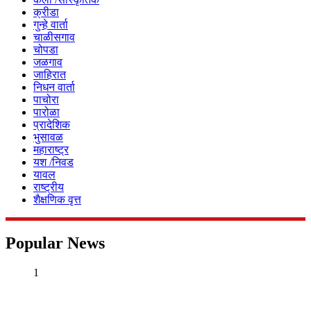
क्रीडा
गुन्हे वार्ता
चाळीसगाव
चोपडा
जळगाव
जाहिरात
निधन वार्ता
पाचोरा
पारोळा
प्रादेशिक
भुसावळ
महाराष्ट्र
यश /निवड
यावल
राष्ट्रीय
शैक्षणिक वृत्त
Popular News
1