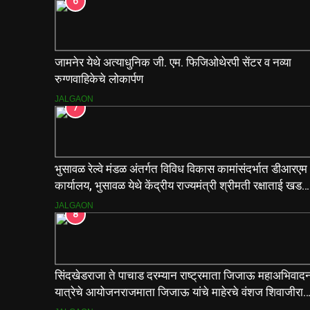
6
जामनेर येथे अत्याधुनिक जी. एम. फिजिओथेरपी सेंटर व नव्या
रुग्णवाहिकेचे लोकार्पण
JALGAON
7
भुसावळ रेल्वे मंडळ अंतर्गत विविध विकास कामांसंदर्भात डीआरएम
कार्यालय, भुसावळ येथे केंद्रीय राज्यमंत्री श्रीमती रक्षाताई खडसे
यांनी आढावा बैठक घेतली…
JALGAON
8
सिंदखेडराजा ते पाचाड दरम्यान राष्ट्रमाता जिजाऊ महाअभिवाद
यात्रेचे आयोजनराजमाता जिजाऊ यांचे माहेरचे वंशज शिवाजीराज
जाधव यांच्या मार्गदर्शनाखाली ऐतिहासिक यात्रा