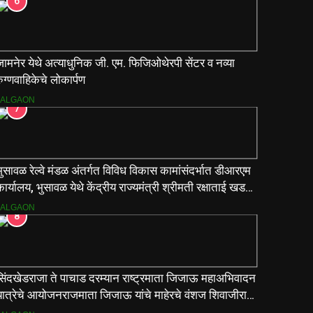
6
ामनेर येथे अत्याधुनिक जी. एम. फिजिओथेरपी सेंटर व नव्या
ुग्णवाहिकेचे लोकार्पण
JALGAON
7
ुसावळ रेल्वे मंडळ अंतर्गत विविध विकास कामांसंदर्भात डीआरएम
ार्यालय, भुसावळ येथे केंद्रीय राज्यमंत्री श्रीमती रक्षाताई खडसे
यांनी आढावा बैठक घेतली…
JALGAON
8
सिंदखेडराजा ते पाचाड दरम्यान राष्ट्रमाता जिजाऊ महाअभिवादन
यात्रेचे आयोजनराजमाता जिजाऊ यांचे माहेरचे वंशज शिवाजीराजे
ाधव यांच्या मार्गदर्शनाखाली ऐतिहासिक यात्रा