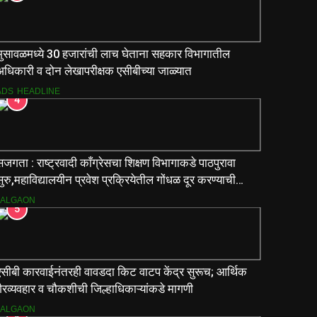
भुसावळमध्ये 30 हजारांची लाच घेताना सहकार विभागातील
अधिकारी व दोन लेखापरीक्षक एसीबीच्या जाळ्यात
ADS
HEADLINE
4
जगता : राष्ट्रवादी काँग्रेसचा शिक्षण विभागाकडे पाठपुरावा
ुरु,महाविद्यालयीन प्रवेश प्रक्रियेतील गोंधळ दूर करण्याची
मागणी
JALGAON
5
एसीबी कारवाईनंतरही वावडदा किट वाटप केंद्र सुरूच; आर्थिक
ैरव्यवहार व चौकशीची जिल्हाधिकाऱ्यांकडे मागणी
JALGAON