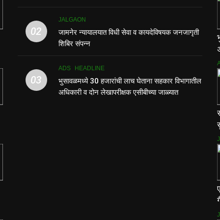
JALGAON
02
जामनेर न्यायालयात विधी सेवा व कायदेविषयक जनजागृती
शिबिर संपन्न
ADS
HEADLINE
03
भुसावळमध्ये 30 हजारांची लाच घेताना सहकार विभागातील
अधिकारी व दोन लेखापरीक्षक एसीबीच्या जाळ्यात
स
स
ग