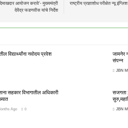
 दिमाखदार आयोजन करावे’- मुख्यमंत्री
राष्ट्रीय प्रज्ञाशोध परीक्षेत न्यू इं
देवेंद्र फडणवीस यांचे निर्देश
ील विद्यार्थ्यांना नवोदय प्रवेश
जामनेर 
संपन्न
JBN M
ेताना सहकार विभागातील अधिकारी
सजगता : 
ळ्यात
सुरु,महा
JBN M
onths Ago
0