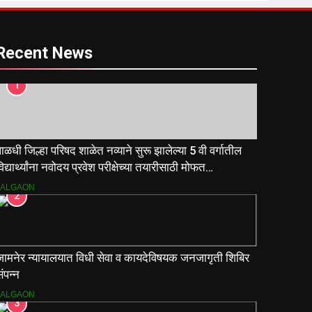
Recent News
1
ाळधी जिल्हा परिषद शाळेत नव्याने सुरू झालेल्या 5 वी वर्गातील
िद्यार्थ्यांना नवोदय प्रवेश परीक्षेच्या तयारीसाठी मोफत
ार्गदर्शिकांचे वाटप.
JALGAON
2
जामनेर न्यायालयात विधी सेवा व कायदेविषयक जनजागृती शिबिर
ंपन्न
JALGAON
3