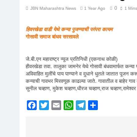
0
JBN Maharashtra News
1 Year Ago
1 Min
हिवरखेडा वाडी येथे कन्या पुजण्याची परंपरा कायम
गोसावी समाज बांधव सरसावले
जे.बी.एन महाराष्ट्र न्यूज प्रतिनिधी (एकनाथ कोळी)
हीवरखेडा तवा. तालुका जामनेर येथे गोसावी बंधवामार्फत कन्या 
अविवाहित मुलींचे पाय पाण्याने व दुधाने धुतले जातात पूजन करू
कन्याची गावभर मिरवणूक काढल्या जाते. गावातील व बाहेर गाव 
सुनील चव्हाण, मुकेश चव्हाण,धीरज चव्हाण,राज चव्हाण,रामेश्
Facebook
Twitter
Email
WhatsApp
Telegram
Share