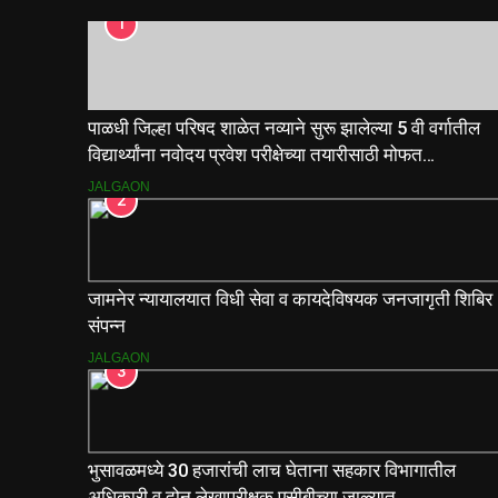
1
पाळधी जिल्हा परिषद शाळेत नव्याने सुरू झालेल्या 5 वी वर्गातील
विद्यार्थ्यांना नवोदय प्रवेश परीक्षेच्या तयारीसाठी मोफत
मार्गदर्शिकांचे वाटप.
JALGAON
2
जामनेर न्यायालयात विधी सेवा व कायदेविषयक जनजागृती शिबिर
संपन्न
JALGAON
3
भुसावळमध्ये 30 हजारांची लाच घेताना सहकार विभागातील
अधिकारी व दोन लेखापरीक्षक एसीबीच्या जाळ्यात