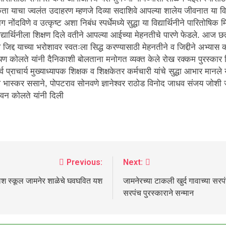
ता याचा ज्वलंत उदाहरण म्हणजे दिव्या सदाशिवे आपल्या शालेय जीवनात या वि
ोंदविणे व उत्कृष्ट अशा निबंध स्पर्धेमध्ये सुद्धा या विद्यार्थिनीने पारित
र्थिनीला शिक्षण दिले वतीने आपल्या आईच्या मेहनतीचे पारणे फेडले. आज छत
 जिद्द याच्या भरोशावर स्वतःला सिद्ध करण्यासाठी मेहनतीने व जिद्दीने अभ्या
य नारायण कोलते यांनी दैनिकाशी बोलताना मनोगत व्यक्त केले रोख रक्कम पुरस्कार
्राचार्य मुख्याध्यापक शिक्षक व शिक्षकेतर कर्मचारी यांचे सुद्धा आभार मान
ेसले भास्कर ससाने, पोपटराव सोनवणे ज्ञानेश्वर राठोड विनोद जाधव संजय जो
जीवन कोलते यांनी दिली
Previous:
Next:
 इंग्लिश स्कूल जामनेर शाळेचे घवघवित यश
जामनेरच्या टाकली खुर्द गावाच्या सरप
सरपंच पुरस्काराने सन्मान