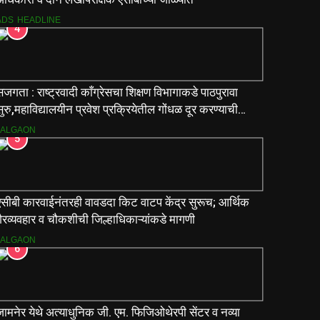
ADS
HEADLINE
4
जगता : राष्ट्रवादी काँग्रेसचा शिक्षण विभागाकडे पाठपुरावा
ुरु,महाविद्यालयीन प्रवेश प्रक्रियेतील गोंधळ दूर करण्याची
मागणी
JALGAON
5
एसीबी कारवाईनंतरही वावडदा किट वाटप केंद्र सुरूच; आर्थिक
ैरव्यवहार व चौकशीची जिल्हाधिकाऱ्यांकडे मागणी
JALGAON
6
ामनेर येथे अत्याधुनिक जी. एम. फिजिओथेरपी सेंटर व नव्या