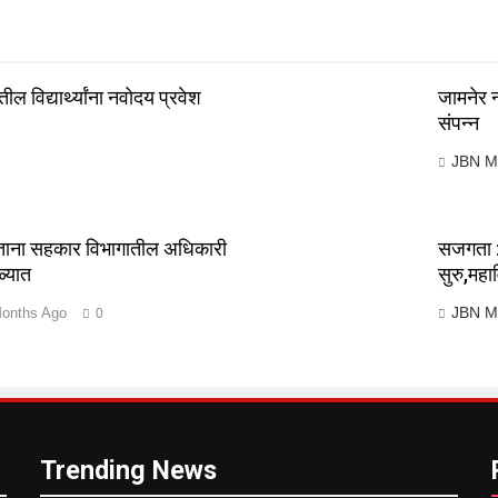
ील विद्यार्थ्यांना नवोदय प्रवेश
जामनेर 
संपन्न
JBN M
ेताना सहकार विभागातील अधिकारी
सजगता : 
ळ्यात
सुरु,महा
JBN M
onths Ago
0
Trending News