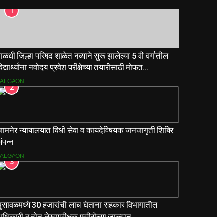
1
ाळधी जिल्हा परिषद शाळेत नव्याने सुरू झालेल्या 5 वी वर्गातील
िद्यार्थ्यांना नवोदय प्रवेश परीक्षेच्या तयारीसाठी मोफत
ार्गदर्शिकांचे वाटप.
JALGAON
2
जामनेर न्यायालयात विधी सेवा व कायदेविषयक जनजागृती शिबिर
ंपन्न
JALGAON
3
भुसावळमध्ये 30 हजारांची लाच घेताना सहकार विभागातील
अधिकारी व दोन लेखापरीक्षक एसीबीच्या जाळ्यात