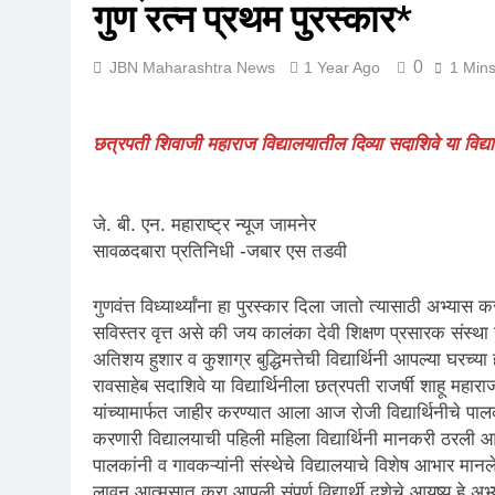
गुण रत्न प्रथम पुरस्कार*
0
JBN Maharashtra News
1 Year Ago
1 Min
छत्रपती शिवाजी महाराज विद्यालयातील दिव्या सदाशिवे या विद्या
जे. बी. एन. महाराष्ट्र न्यूज जामनेर
सावळदबारा प्रतिनिधी -जबार एस तडवी
गुणवंत्त विध्यार्थ्यांना हा पुरस्कार दिला जातो त्यासाठी अभ्य
सविस्तर वृत्त असे की जय कालंका देवी शिक्षण प्रसारक संस्था 
अतिशय हुशार व कुशाग्र बुद्धिमत्तेची विद्यार्थिनी आपल्या घर
रावसाहेब सदाशिवे या विद्यार्थिनीला छत्रपती राजर्षी शाहू म
यांच्यामार्फत जाहीर करण्यात आला आज रोजी विद्यार्थिनीचे पालक 
करणारी विद्यालयाची पहिली महिला विद्यार्थिनी मानकरी ठरली आहे
पालकांनी व गावकऱ्यांनी संस्थेचे विद्यालयाचे विशेष आभार मानले.
लावून आत्मसात करा आपली संपूर्ण विद्यार्थी दशेचे आयुष्य हे 