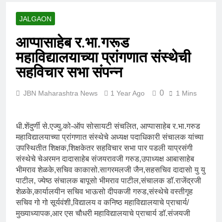
JALGAON
आप्पासाहेब र.भा.गरूड
महाविद्यालयाच्या प्रांगणात संस्थेची
सहविचार सभा संपन्न
0
JBN Maharashtra News
1 Year Ago
1 Mins
धी.शेंदुर्णी से.एज्यु.को-ऑप सोसायटी संचलित, आप्पासाहेब र.भा.गरुड
महाविद्यालयाच्या प्रांगणात संस्थेचे अध्यक्ष पदाधिकारी संचालक यांच्या
उपस्थितीत शिक्षक,शिक्षकेतर सहविचार सभा पार पडली याप्रसंगी
संस्थेचे चेअरमन दादासाहेब संजयरावजी गरुड,उपाध्यक्ष आबासाहेब
भीमराव शेळके,सचिव काकासो.सागरमलजी जैन,सहसचिव दादासो यु यु
पाटील, ज्येष्ठ संचालक बापूसो भीमराव पाटील,संचालक डॉ.राजेंद्रजी
शेळके,कार्यालयीन सचिव भाऊसो दीपकजी गरुड,संस्थेचे वस्तीगृह
सचिव गो गो सूर्यवंशी,विद्यालय व कनिष्ठ महाविद्यालयाचे प्राचार्य/
मुख्याध्यापक,आर एस चौधरी महाविद्यालयाचे प्राचार्य डॉ.संजयजी