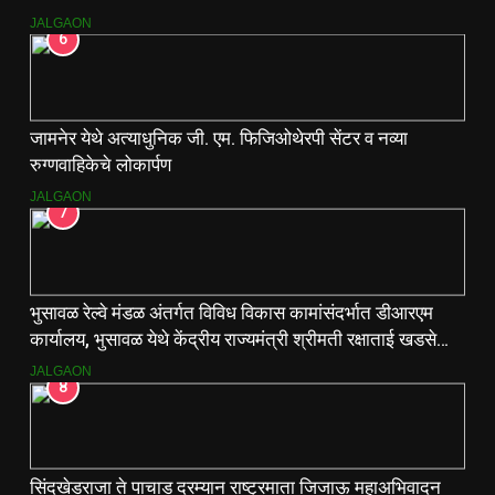
JALGAON
6
जामनेर येथे अत्याधुनिक जी. एम. फिजिओथेरपी सेंटर व नव्या
रुग्णवाहिकेचे लोकार्पण
JALGAON
7
भुसावळ रेल्वे मंडळ अंतर्गत विविध विकास कामांसंदर्भात डीआरएम
कार्यालय, भुसावळ येथे केंद्रीय राज्यमंत्री श्रीमती रक्षाताई खडसे
यांनी आढावा बैठक घेतली…
JALGAON
8
सिंदखेडराजा ते पाचाड दरम्यान राष्ट्रमाता जिजाऊ महाअभिवादन