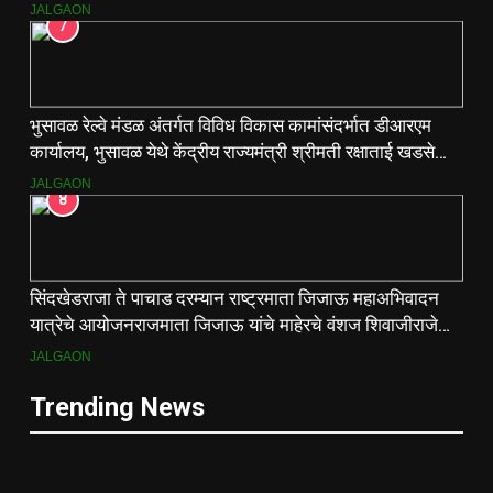
JALGAON
7
भुसावळ रेल्वे मंडळ अंतर्गत विविध विकास कामांसंदर्भात डीआरएम
कार्यालय, भुसावळ येथे केंद्रीय राज्यमंत्री श्रीमती रक्षाताई खडसे
यांनी आढावा बैठक घेतली…
JALGAON
8
सिंदखेडराजा ते पाचाड दरम्यान राष्ट्रमाता जिजाऊ महाअभिवादन
यात्रेचे आयोजनराजमाता जिजाऊ यांचे माहेरचे वंशज शिवाजीराजे
जाधव यांच्या मार्गदर्शनाखाली ऐतिहासिक यात्रा
JALGAON
Trending News