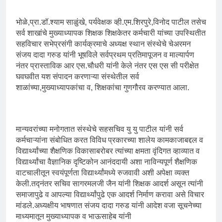
भोळे,प्रा.डॉ.श्याम साळुंखे, पर्यवेक्षक व्ही.एम.शिरपुरे,विनोद पाटील तसेच
सर्व शाखांचे मुख्याध्यापक शिक्षक शिक्षकेतर कर्मचारी यांच्या उपस्थितीत
सहविचार सभेप्रसंगी कार्यक्रमाचे अध्यक्ष स्थान संस्थेचे चेअरमन
संजय दादा गरुड यांनी भूषविले सर्वप्रथम प्रतिमापूजन व माल्यार्पण
नंतर प्रास्ताविक आर एस.चौधरी यांनी केले नंतर एस एस सी परीक्षेत
घवघवीत यश संपादन करणाऱ्या संस्थेतील सर्व
शाळांच्या,मुख्याध्यापकांचा व, शिक्षकांचा गुणगौरव करण्यात आला.
मान्यवरांच्या मनोगतात संस्थेचे सहसचिव यु यु पाटील यांनी सर्व
कर्मचाऱ्यांना संबोधित करत विविध प्रकारच्या शालेय कामकाजाबद्दल व
विद्यार्थ्यांच्या शैक्षणिक विकासाबरोबर त्यांच्या क्षमता वृंदिगत व्हाव्यात व
विद्यार्थ्यांचा वैज्ञानिक दृष्टिकोन आनंददायी अशा नाविन्यपूर्ण शैक्षणिक
वाटचालीतून स्वयंपूर्णता विद्यार्थ्यांमध्ये रुजवावी अशी अपेक्षा व्यक्त
केली.तद्नंतर सचिव सागरमलजी जैन यांनी शिक्षक आदर्श असून त्यांनी
समाजापुढे व आपल्या विद्यार्थ्यांपुढे एक आदर्श निर्माण करावा असे विचार
मांडले.अध्यक्षीय भाषणात संजय दादा गरुड यांनी आदेश वजा सूचनेच्या
माध्यमातून मुख्याध्यापक व भाऊसाहेब यांनी