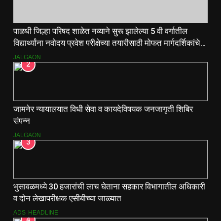
पाळधी जिल्हा परिषद शाळेत नव्याने सुरू झालेल्या 5 वी वर्गातील
विद्यार्थ्यांना नवोदय प्रवेश परीक्षेच्या तयारीसाठी मोफत मार्गदर्शिकांचे
वाटप.
JALGAON
2
जामनेर न्यायालयात विधी सेवा व कायदेविषयक जनजागृती शिबिर
संपन्न
JALGAON
3
भुसावळमध्ये 30 हजारांची लाच घेताना सहकार विभागातील अधिकारी
व दोन लेखापरीक्षक एसीबीच्या जाळ्यात
ADS
HEADLINE
4