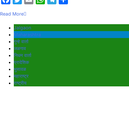
Read More
Jalgaon
Maharashtra
गुन्हे वार्ता
जळगाव
निधन वार्ता
प्रादेशिक
भुसावळ
महाराष्ट्र
राष्ट्रीय