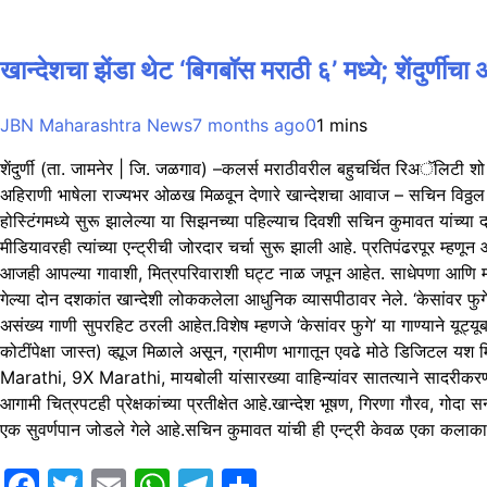
खान्देशचा झेंडा थेट ‘बिगबॉस मराठी ६’ मध्ये; शेंदुर्णी
JBN Maharashtra News
7 months ago
0
1 mins
शेंदुर्णी (ता. जामनेर | जि. जळगाव) –कलर्स मराठीवरील बहुचर्चित रिअॅलिटी शो 
अहिराणी भाषेला राज्यभर ओळख मिळवून देणारे खान्देशचा आवाज – सचिन विठ्ठल क
होस्टिंगमध्ये सुरू झालेल्या या सिझनच्या पहिल्याच दिवशी सचिन कुमावत यांच्या 
मीडियावरही त्यांच्या एन्ट्रीची जोरदार चर्चा सुरू झाली आहे. प्रतिपंढरपूर म्
आजही आपल्या गावाशी, मित्रपरिवाराशी घट्ट नाळ जपून आहेत. साधेपणा आणि मात
गेल्या दोन दशकांत खान्देशी लोककलेला आधुनिक व्यासपीठावर नेले. ‘केसांवर फुगे’, 
असंख्य गाणी सुपरहिट ठरली आहेत.विशेष म्हणजे ‘केसांवर फुगे’ या गाण्याने यू
कोटींपेक्षा जास्त) व्ह्यूज मिळाले असून, ग्रामीण भागातून एवढे मोठे डिजिटल
Marathi, 9X Marathi, मायबोली यांसारख्या वाहिन्यांवर सातत्याने सादरीकरण 
आगामी चित्रपटही प्रेक्षकांच्या प्रतीक्षेत आहे.खान्देश भूषण, गिरणा गौरव, गोद
एक सुवर्णपान जोडले गेले आहे.सचिन कुमावत यांची ही एन्ट्री केवळ एका कलाकाराच
Facebook
Twitter
Email
WhatsApp
Telegram
Share