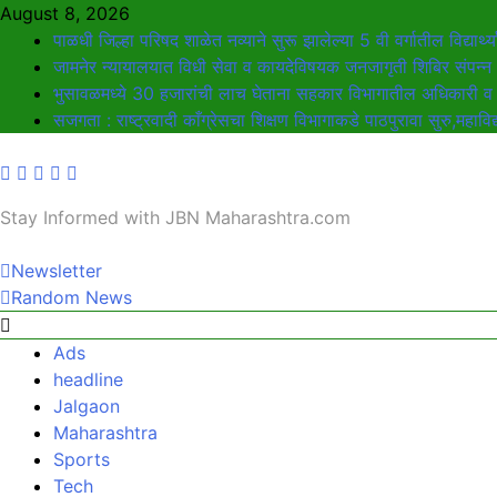
August 8, 2026
पाळधी जिल्हा परिषद शाळेत नव्याने सुरू झालेल्या 5 वी वर्गातील विद्यार्थ्य
जामनेर न्यायालयात विधी सेवा व कायदेविषयक जनजागृती शिबिर संपन्न
भुसावळमध्ये 30 हजारांची लाच घेताना सहकार विभागातील अधिकारी व द
सजगता : राष्ट्रवादी काँग्रेसचा शिक्षण विभागाकडे पाठपुरावा सुरु,महावि
Stay Informed with JBN Maharashtra.com
JBN Maharashtra
Newsletter
Random News
Ads
headline
Jalgaon
Maharashtra
Sports
Tech