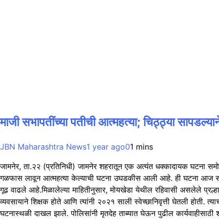
माजी सभापतींच्या पतीची आत्महत्या; चिठ्ठ्या सापडल्यान
JBN Maharashtra News
1 year ago
0
1 mins
जामनेर, ता.२२ (प्रतिनिधी) जामनेर शहरातून एक अत्यंत धक्कादायक घटना समोर 
गळफास लावून आत्महत्या केल्याची घटना उघडकीस आली आहे. ही घटना आज सायंका
गूढ वाढले आहे.मिळालेल्या माहितीनुसार, मोयखेडा येथील रहिवासी असलेले प्रल
व्यवसायाने शिक्षक होते आणि त्यांनी २०२१ साली स्वेच्छानिवृत्ती घेतली होती. त
घटनास्थळी दाखल झाले. पोलिसांनी मृतदेह ताब्यात घेऊन पुढील कार्यवाहीसाठी शा