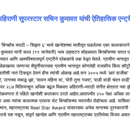
चा अहिराणी सुपरस्टार सचिन कुमावत यांची ऐतिहासिक एन्ट्र
‘बिगबॉस मराठी – सिझन ६’ मध्ये खान्देशच्या मातीतून घडलेल्या एका कलाकाराने थ
ुमावत यांनी काल (११ जानेवारी) भव्य उद्घाटन सोहळ्यात बिगबॉसच्या घरात प्रव
दमदार आणि आत्मविश्वासपूर्ण एन्ट्रीने प्रेक्षकांचे लक्ष वेधून घेतले. ग्रामीण
हणून ओळखल्या जाणाऱ्या शेंदुर्णीसारख्या ग्रामीण भागातून कोणतेही राजकीय किंव
ीशी नातं टिकवून ठेवणं हीच त्यांची ओळख आहे.सन २००५ मध्ये ‘आरं दाजीबा’ य
‘लगनमा मचाडू धूम’, ‘सावन महिना मा’, ‘पोरी तुना गजरा’, ‘वाडी वाडी चंदन वाडी’, ‘
ट्यूबवर २८७ मिलियनहून अधिक व्ह्यूज मिळवत अहिराणी–मराठी संगीत क्षेत्रात नव
 यश मिळवणारा ते पहिले खान्देशी कलाकार ठरले आहेत.आतापर्यंत २५० पेक्षा अधिक
असा त्यांचा कलात्मक प्रवास थेट बिगबॉसच्या घरापर्यंत पोहोचला आहे. याशिवाय
ा सन्मान, महाराष्ट्राचा Reel Star Award यांसारख्या अनेक मानाच्या पुरस्कारां
े यश नसून, संपूर्ण खान्देश आणि ग्रामीण महाराष्ट्राच्या प्रतिभेचा विजय असल्य