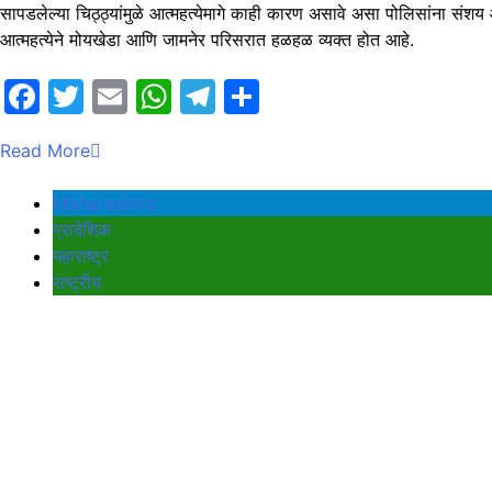
सापडलेल्या चिठ्ठ्यांमुळे आत्महत्येमागे काही कारण असावे असा पोलिसांना संश
आत्महत्येने मोयखेडा आणि जामनेर परिसरात हळहळ व्यक्त होत आहे.
Facebook
Twitter
Email
WhatsApp
Telegram
Share
Read More
Maharashtra
प्रादेशिक
महाराष्ट्र
राष्ट्रीय