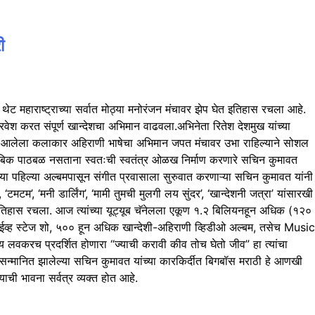
ी
ेट महाराष्ट्राच्या सर्वात मोठ्या मनोरंजन मंचावर झेप घेत इतिहास रचला आहे.
ेश करत संपूर्ण खान्देशचा अभिमान वाढवला.अभिनेता रितेश देशमुख यांच्या
 भागातून आलेला कलाकार अहिराणी भाषेचा अभिमान जपत मंचावर उभा राहिल्याने सोशल
ा कौटुंबिक पाठबळ नसताना स्वतःची स्वतंत्र ओळख निर्माण करणारे सचिन कुमावत
ा पहिल्या अल्बमपासून संगीत प्रवासाला सुरुवात करणाऱ्या सचिन कुमावत यांनी
टमटम’, ‘मनी डार्लिंग’, ‘मामी तुमची मुलगी लय सुंदर’, ‘खान्देशनी जत्रा’ यांसारखी
ा इतिहास रचला. आज त्यांच्या यूट्यूब चॅनेलला एकूण १.२ बिलियनहून अधिक (१२०
 लाईव्ह स्टेज शो, ५०० हून अधिक खान्देशी-अहिराणी व्हिडीओ अल्बम, तसेच Music
 लवकरच प्रदर्शित होणारा “ज्याची करावी कीव तोच घेतो जीव” हा त्यांचा
नी सन्मानित झालेल्या सचिन कुमावत यांच्या कारकिर्दीत बिगबॉस मराठी हे आणखी
ाची भावना सर्वत्र व्यक्त होत आहे.